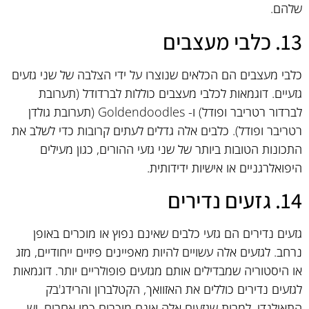
שלהם.
13. כלבי מעצבים
כלבי מעצבים הם הכלאים שנוצרו על ידי הצלבה של שני גזעים
גזעיים. דוגמאות לכלבי מעצבים כוללות לברדודל (תערובת
לברדור רטריבר ופודל) ו- Goldendoodles (תערובת גולדן
רטריבר ופודל). כלבים אלה גדלים לעתים קרובות כדי לשלב את
התכונות הטובות ביותר של שני גזעי ההורים, כגון מעילים
היפואלרגניים או אישיות ידידותית.
14. גזעים נדירים
גזעים נדירים הם גזעי כלבים שאינם נפוץ או מוכרים באופן
נרחב. לגזעים אלה עשויים להיות מאפיינים פיזיים ייחודיים, מזג
או היסטוריה שמבדילים אותם מגזעים פופולריים יותר. דוגמאות
לגזעים נדירים כוללים את האזוואך, הקטלברון והרידג'בק
התאילנדי. למרות שגזעים אלה אינם מוכרים כמו אחרים, יש