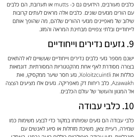
כלבים מעורבים, הידועים גם כ- mutts או תערובת, הם כלבים
עם הורים מגזעים שונים. כלבים אלה מראים לעתים קרובות
שילוב של מאפיינים מגזעי ההורים שלהם, מה שהופך אותם
לייחודיים ובלתי צפויים מבחינת המראה והמזג.
9. גזעים נדירים וייחודיים
ישנם מספר גזעי כלבים נדירים וייחודיים שעשויים לא להתאים
בצורה מסודרת לאף אחת מהקטגוריות המסורתיות. דוגמאות
כוללות את Xoloitzcuintli, גזע חסר שיער ממקסיקו, ואת
Azawakh, כלב ריחות דק מאפריקה. גזעים אלו מציעים הצצה
אל המגוון והעושר של עולם הכלבים.
10. כלבי עבודה
כלבי עבודה הם גזעים שפותחו במקור כדי לבצע משימות כמו
שמירה, רעיית צאן, משיכת מזחלות או סיוע לאנשים עם
מוגבלויות. גזעי עבודה פופולריים כוללים רועה גרמני, האסקי