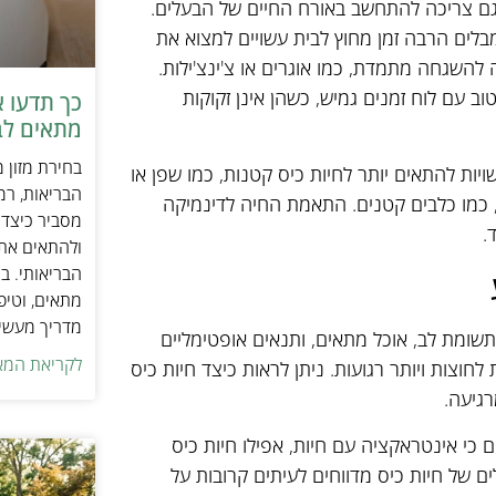
גם צריכה להתחשב באורח החיים של הבעלים.
מבלים הרבה זמן מחוץ לבית עשויים למצוא את
השגחה מתמדת, כמו אוגרים או צ'ינצ'ילות.
ב עם לוח זמנים גמיש, כשהן אינן זקוקות
כך תדעו 
מתאים לב
בחירת מזון 
ויות להתאים יותר לחיות כיס קטנות, כמו שפן או
הבריאות, רמ
, כמו כלבים קטנים. התאמת החיה לדינמיקה
מסביר כיצד ל
.
ולהתאים את ס
הבריאותי. בנ
מתאים, וטיפ
מדריך מעשי 
לתשומת לב, אוכל מתאים, ותנאים אופטימליים
לקריאת המא
חוצות ויותר רגועות. ניתן לראות כיצד חיות כיס
גיעה.
ם כי אינטראקציה עם חיות, אפילו חיות כיס
ם של חיות כיס מדווחים לעיתים קרובות על