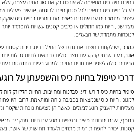
בחירת חיה כיס מתאימה לא אורכת רק את סוג החיה עצמה, אלא 
לא כל חיית כיס תתאים לכל סגנון חיים. לדוגמה, אנשים פעילים ש
עצמם מתמודדים עם אתגרים כאשר הם בוחרים בחיית כיס שזקוקה ל
מצד שני, חיות כמו חתולים או כלבים קטנים עשויות להסתדר יותר טו
לנוכחות מתמדת של הבעלים.
כמו כן, יש לקחת בחשבון את גודלו של החלל בבית. דירות קטנות עש
אוגר, בעוד שבתי קרקע עם חצר יכולים להתאים לחיות גדולות יותר
הביתית יכולה לשפר את חווית החיות ולמנוע בעיות התנהגות בעתיד
דרכי טיפול בחיות כיס והשפעתן על רוגע
טיפול בחיות כיס דורש ידע, סבלנות ומחויבות. החיות הללו זקוקות 
למגונן. חיות כיס שנמצאות בסביבה נוחה ומותאמת, לרוב יהיו פחות ל
מצליחות להעניק רוגע לבעלים, כאשר הן מציעות נוכחות שקטה ומר
בנוסף, ישנם יתרונות פיזיים ורגשיים במגע עם חיות. מחקרים מראי
קטנות, יכולה להפחית רמות מתחים ולעודד תחושות של אושר. בעלי