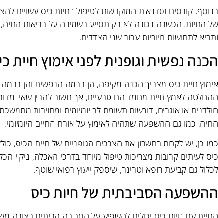
בנוסף, קורסים וסדנאות המוקדשות לטיפול בחיות כיס עשויים להצי
של החיות. הכשרה נכונה לא רק תסייע בשמירה על בריאות החיה, 
ותביא לתחושות חיוביות עבור שני הצדדים.
הכנה נפשית וגופנית לפני אימוץ חיית כי
אימוץ חיית כיס מצריך הכנה מקיפה, הן ברמה הנפשית והן ברמה 
ההחלטה לאמץ חיית מחמד הם טבעיים, אך חשוב להבין שאין מדובר ב
חולדנים או אוגרים, דורשות תשומת לב יומיומית ומחויבות מתמש
החיה, כמו גם ההשפעה שתהיה לאימוץ על אורח החיים היומיומי.
כמו כן, יש לקחת בחשבון את הצרכים הגופניים של חיית הכיס, כולל
כיס לעיתים קרובות מצריכות טיפול מיוחד בדרכי האכלה, ניקוי הכל
לכלול גם קביעת רופא וטרינר, שיספק ייעוץ רפואי שוטף.
ההשפעה הסביבתית של חיות כיס
החיים עם חיות כיס יכולים להשפיע על הסביבה הביתית בצורה משמ