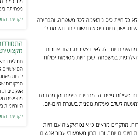
מתן כמות מת
מפחיתה בעיו
לקריאת המא
א כל חיית כיס מתאימה לכל משפחה, והבחירה
ת. ישנן חיות כיס שדורשות יותר תשומת לב
התמודדות
ת מתאימות יותר לגילאים צעירים, בעוד אחרות
מקצועית:
אלרגיות במשפחה, שכן חיות מסוימות יכולות
חתולים נחשב
הם עשויים לה
להיות מאתגר
המקורות של 
אפקטיבית. ח
ות פעילות פיזית, הן מבחינת טיפוח והן מבחינת
מחפשים תשומ
עשה לשלב פעילות גופנית בשגרת היום-יום.
היומיומית ב
לקריאת המא
וח. מחקרים מראים כי אינטראקציה עם חיות
חיוביים יותר. זהו יתרון משמעותי עבור אנשים