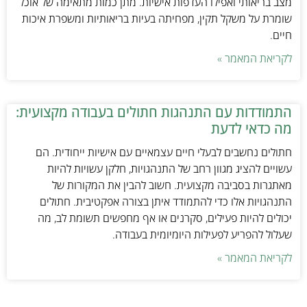
מצב בריאותי ואפילו העדפות אישיות. מתן כמות מתאימה של אוכל
שומרת על משקל תקין, מפחיתה בעיות בריאותיות ומשפרת איכות
חיים.
לקריאת המאמר »
התמודדות עם התנהגות חתולים בעבודה מקצועית:
מה כדאי לדעת
חתולים נחשבים לבעלי חיים עצמאיים עם אישיות ייחודית. הם
עשויים להציג מגוון רחב של התנהגויות, חלקן עשויות להיות
מאתגרות בסביבה מקצועית. חשוב להבין את המקורות של
התנהגויות אלו כדי להתמודד איתן בצורה אפקטיבית. חתולים
יכולים להיות פעילים, סקרנים או אף מחפשים תשומת לב, מה
שעלול להפריע לפעילות היומיומית בעבודה.
לקריאת המאמר »