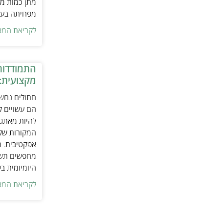
מתן כמות מת
מפחיתה בעיו
לקריאת המא
התמודדות
מקצועית:
חתולים נחשב
הם עשויים לה
להיות מאתגר
המקורות של 
אפקטיבית. ח
מחפשים תשומ
היומיומית ב
לקריאת המא