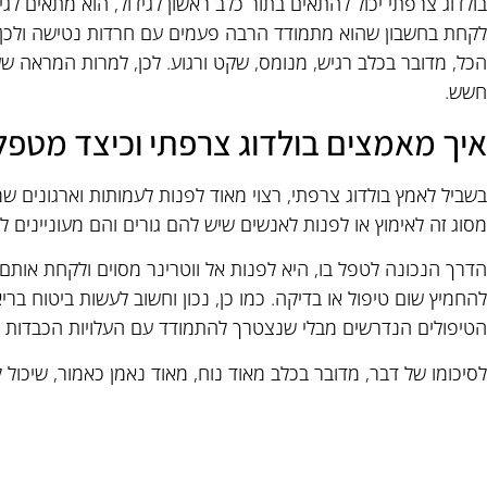
בולדוג צרפתי יכול להתאים בתור כלב ראשון לגידול, הוא מתאים לגי
לקחת בחשבון שהוא מתמודד הרבה פעמים עם חרדות נטישה ולכן 
הכל, מדובר בכלב רגיש, מנומס, שקט ורגוע. לכן, למרות המראה שע
חשש.
איך מאמצים בולדוג צרפתי וכיצד מטפלי
בשביל לאמץ בולדוג צרפתי, רצוי מאוד לפנות לעמותות וארגונים 
מסוג זה לאימוץ או לפנות לאנשים שיש להם גורים והם מעוניינים ל
הדרך הנכונה לטפל בו, היא לפנות אל ווטרינר מסוים ולקחת אותם ל
להחמיץ שום טיפול או בדיקה. כמו כן, נכון וחשוב לעשות ביטוח ב
הטיפולים הנדרשים מבלי שנצטרך להתמודד עם העלויות הכבדות ש
לסיכומו של דבר, מדובר בכלב מאוד נוח, מאוד נאמן כאמור, שיכול 