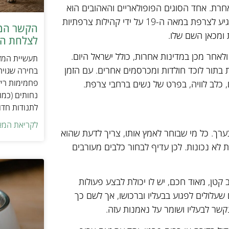
רת. אחד הסוגים הפופולאריים והאהובים הוא
בולדוג צרפתי. אומנם מקורותיו, ככל הנראה, מאנגליה משם הוא הגיע לצרפת במאה ה-19 על ידי קהילות צרפתיות
הקשר המפ
 ומכאן השם שלו.
לצלחת המ
לאחר מכן במדינות אחרות, כולל ישראל היום.
תעשיית המזו
בתור לוכד חולדות ומכרסמים אחרים. עם הזמן
בחירה שגויה
פחמימות ריק
כלב לוויה, בפרט של נשים ברחבי צרפת.
נחותים (כמו
לתנודות חדו
לקריאת המא
וא כלב שתוחלת החיים שלו היא בין 11 ל-15 שנה בערך. כל מי שבוחר לאמץ אותו, צריך לדעת שהוא
 לא נכונות. לכן עדיף לבחור כלבים מעורבים
גובהו 28-30 סנטימטר. הוא כלב קטן, מאוד חכם, יש לו יכולת לבצע פעולות
 שעלולים לפגוע בבעליו וברכושו, אך לשם כך
קשר לבעליו ושומר על נאמנות עזה.