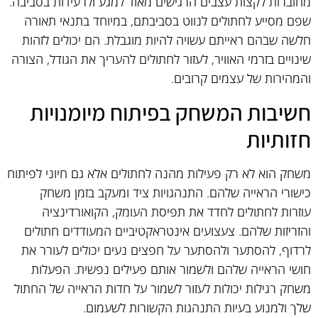
מחוברות לקצות עצבים הרגישים מאוד למגע ולרעידות בסביבה.
שפם מסייע לחתולים לנווט בסביבתם, במיוחד בתנאי תאורה
חלשה שבהם ראייתם עשויה להיות מוגבלת. הם יכולים לזהות
שינויים בזרמי האוויר, לעזור לחתולים להעריך את הגודל, הצורה
והמהירות של עצמים קרובים.
חשיבות המשחק בפיתוח מיומנויות
חזותיות
משחק הוא לא רק פעילות מהנה לחתולים אלא גם חיוני לפיתוח
כישורי הראייה שלהם. התנהגויות ציד ומעקב בזמן משחק
עוזרות לחתולים לחדד את תפיסת העומק, הקואורדינציה
והזריזות שלהם. צעצועים אינטראקטיביים המעודדים חתולים
לרדוף, להסתער ולהסתער על חפצים נעים יכולים לעורר את
חושי הראייה שלהם ולשמור אותם פעילים נפשית. הפעלות
משחק רגילות יכולות לעזור לשמור על חדות הראייה של החתול
שלך ולמנוע בעיות התנהגות הקשורות לשעמום.