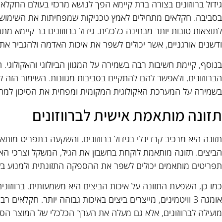
גידול ברווזונים בצורה ברת קיימא הפך לנושא מרכזי בעולם החקלא
בסביבה. חקלאים מתחילים לאמץ טכניקות שמפחיתות את השימוש 
לתוצאות טובות יותר מבחינה כלכלית. גידול ברווזונים בר קיימא מ
ודשנים אורגניים, אשר יכולים לשפר את איכות האדמה ולהגביר את 
בנוסף, קיימת חשיבות רבה בשמירה על המגוון הביולוגי והאקולוגי
הברווזונים, ולאפשר להם להתקיים בסביבות מגוונות. השימור הזה 
בשמירה על המערכת האקולוגית המקומית ומפחית את הסיכון למחל
תזונה מותאמת אישית לברווזונים
תזונה היא מרכיב קרדינלי בגידול ברווזונים, והשקעה בתפריט מותא
הביצים. תזונה מותאמת לוקחת בחשבון את הגיל, המשקל וצרכי האנ
תפריטים מותאמים יכולים לשפר את ההספקה התזונתית ולמנוע בעיו
כמו כן, השפעת התזונה על איכות הביצים היא משמעותית. ברווזונים
אומגה 3 וויטמינים, מייצרים ביצים באיכות גבוהה יותר. חקלאי
מועילה לברווזונים, אלא גם מעלה את הערך הכלכלי של המוצר הסו