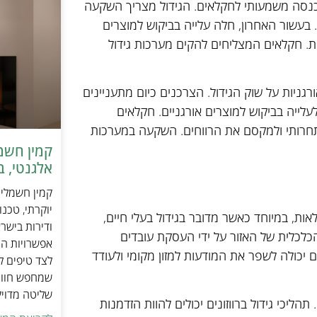
ר הכנסה משמעותי לחקלאים. הגידול מצריך השקעה
 בעשור האחרון, חלה עלייה בביקוש למוצרים
לית. חקלאים המצליחים להקים מערכות גידול
גניות על שוק הגידול. הצרכנים כיום מתעניינים
 לעלייה בביקוש למוצרים אורגניים. חקלאים
תחרותי ולמקסם את הרווחים. השקעה במערכות
אלגנטי, ב
יוקרתי, טכנ
ות, במיוחד כאשר מדובר בגידול בעלי חיים,
ודירות בישר
כלכלית של האזור על ידי העסקת עובדים
אפשרויות הה
ם יכולה לשפר את המודעות למזון מקומי ולעודד
לצד טיפים ל
שמחפש חוויי
שליטה מדוי
ליכי גידול ברווזונים יכולים להוות הזדמנות