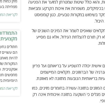
מתן כמות מת
ות, והוא כולל שיטות שמטרתן למזער את הפגיעה
מפחיתה בעיו
בכימיקלים, משפרות את איכות הקרקע ומביאות
תמקד בשימוש במקורות טבעיים, כגון קומפוסט
לקריאת המא
היבול.
. חקלאים שואפים לשמר את המינים השונים של
התמודדות
לא רק תורם להצלחת הגידול, אלא גם מסייע
מקצועית:
ות.
חתולים נחשב
הם עשויים לה
להיות מאתגר
המקורות של 
ם אישית יכולה להשפיע על בריאותם ועל פריון
אפקטיבית. ח
רגיה של הברווזונים. חקלאים המיישמים
מחפשים תשומ
ת בריאותיות הנובעות מתזונה לא מאוזנת.
היומיומית ב
 המוזנים בתזונה עשירה בחומרים מזינים, כמו
לקריאת המא
ם רבים מגלים כי השקעה בתזונה איכותית אינה רק
פי.