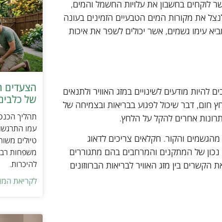
ר לוקחים בחשבון את עלויות החשמל והמים,
ם לנצל את מקורות המים הטבעיים הזמינים בעונה
יא עימו גשמים, אשר יכולים לשפר את איכות
הצעדים ה
ם להיות מודעים לשינויים במזג האוויר ולתנאים
של כלבים 
חץ חום, דבר שיכול לפגוע בבריאות ובצמיחה של
תהליך הכנסת
תרונות אחרים להקל על הלחץ.
עמו התרגשות
 מהגשמים והקור. חקלאים צריכים לדאוג
טיולים משות
 נכון של המתקנים והמרחבים בהם מתגוררים
משפחות רבו
להיכרות.
הקשרים בין מזג האוויר לבריאות הברווזונים
לקריאת המא