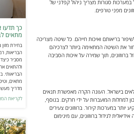
ל במערכות סגורות מצריך ניהול קפדני של
ונים מפני טורפים.
כך תדעו 
מתאים לב
לשיפור בריאותם ואיכות חייהם. כל שיטה מצריכה
בחירת מזון 
בחור את השיטה המתאימה ביותר לצרכיהם
הבריאות, רמ
ל ברווזונים, תוך שמירה על איכות הסביבה
מסביר כיצד ל
ולהתאים את ס
הבריאותי. בנ
מתאים, וטיפ
מדריך מעשי 
 חקלאים בישראל. העונה הקרה מאפשרת תנאים
לקריאת המא
ון למחלות המועברות על ידי חרקים. בנוסף,
יותר במערכות קירור. ברווזונים צעירים
אידיאלית לגידול ברווזונים, עם מינימום