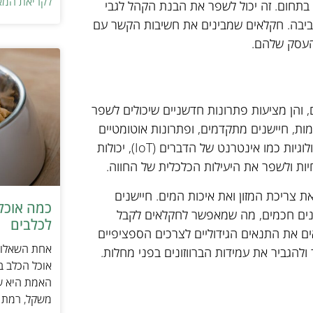
לקריאת המא
בתחום. זה יכול לשפר את הבנת הקהל לגבי
סביבה. חקלאים שמבינים את חשיבות הקשר עם
 העסק שלהם.
ם, והן מציעות פתרונות חדשניים שיכולים לשפר
מות, חיישנים מתקדמים, ופתרונות אוטומטיים
המאפשרים פיקוח ושיפור של תנאי הגידול. באמצעות שימוש בטכנולוגיות כמו אינטרנט של הדברים (IoT), יכולות
יות ולשפר את היעילות הכלכלית של החווה.
 צריכת המזון ואת איכות המים. חיישנים
כמה אוכל 
פונים חכמים, מה שמאפשר לחקלאים לקבל
לכלבים
ים את התנאים הגידוליים לצרכים הספציפיים
אחת השאלות 
ולהגביר את עמידות הברווזונים בפני מחלות.
אוכל הכלב ב
האמת היא שת
משקל, רמת פ