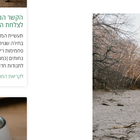
הקשר המפ
לצלחת המ
תעשיית המזו
בחירה שגויה
פחמימות ריק
נחותים (כמו
לתנודות חדו
לקריאת המא