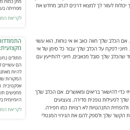
מתן כמות מת
 יכולות לעזור לך למצוא דרכים לנתב מחדש את
מפחיתה בעיו
לקריאת המא
התמודדות
 אם הכלב שלך חווה כאב או אי נוחות, הוא עשוי
מקצועית:
. חיוני לפקח על הכלב שלך עבור כל סימן של אי
ושד שהכלב שלך סובל מכאבים, חיוני להתייעץ עם
חתולים נחשב
הם עשויים לה
להיות מאתגר
המקורות של 
אפקטיבית. ח
יזי כדי להישאר בריאים ומאושרים. אם הכלב שלך
מחפשים תשומ
ב שלך לפעילות גופנית סדירה, צעצועים
היומיומית ב
ולהפחית התנהגויות לא רצויות כמו חפירה.
לקריאת המא
את הקשר שלך ולספק להם את הגירוי המנטלי