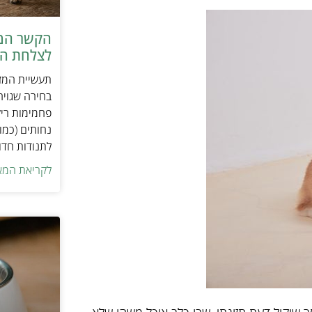
הקשר המפ
לצלחת המ
תעשיית המזו
בחירה שגויה
פחמימות ריק
נחותים (כמו
לתנודות חדו
לקריאת המא