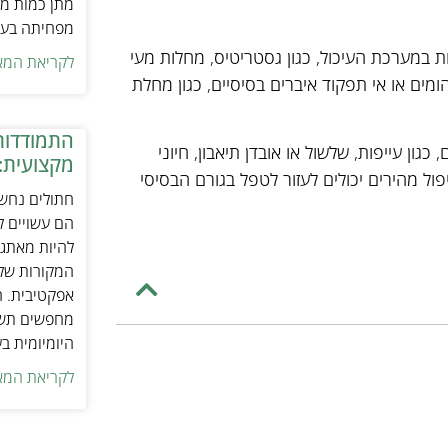
מתן כמות מת
מפחיתה בעיו
ת במערכת העיכול, כגון גסטריטיס, מחלות מעי
לקריאת המא
ומים או אי תפקוד איברים בסיסיים, כגון מחלת
התמודדות
ון עייפות, שלשול או אובדן תיאבון, חיוני
מקצועית:
פול מהירים יכולים לעזור לטפל בגורם הבסיסי
חתולים נחשב
הם עשויים לה
להיות מאתגר
המקורות של 
אפקטיבית. ח
מחפשים תשומ
היומיומית ב
לקריאת המא