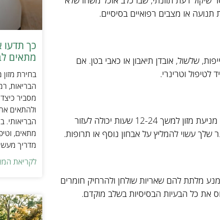
 שיקול דעת תזונתי, שבו כלב אוכל משהו שלא
 תנועה או מצבים רפואיים בסיסיים.
כך תדעו 
מתאים לב
ות, שלשול, אובדן תיאבון או כאבי בטן. אם
 לטיפול וטרינרי.
בחירת מזון 
הבריאות, רמ
מסביר כיצד ל
ולהתאים את ס
הטיפול בהקאות אצל כלבים תלוי בגורם הבסיסי. במקרים מסוימים, מניעת מזון למשך 12-24 שעות יכולה לעזור
הבריאותי. בנ
מתאים, וטיפ
 שלך עשוי להמליץ על אבחון נוסף או תרופות.
מדריך מעשי 
לקריאת המא
הימנע מלתת להם שאריות שולחן ולהרחיק חומרים
פוס את כל הבעיות הבסיסיות בשלב מוקדם.