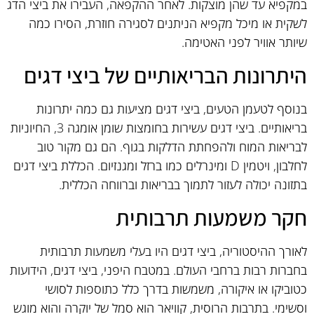
במקפיא עד שהן מוצקות. לאחר ההקפאה, העבירו את ביצי הדג
לשקית או מיכל מקפיא הניתנים לסגירה חוזרת, הסירו כמה
שיותר אוויר לפני האטימה.
היתרונות הבריאותיים של ביצי דגים
בנוסף לטעמן הטעים, ביצי דגים מציעות גם כמה יתרונות
בריאותיים. ביצי דגים עשירות בחומצות שומן אומגה 3, החיוניות
לבריאות המוח ולהפחתת הדלקות בגוף. הם גם מקור טוב
לחלבון, ויטמין D ומינרלים כמו ברזל ומגנזיום. הכללת ביצי דגים
בתזונה יכולה לעזור לתמוך בבריאות וברווחה הכללית.
חקר משמעות תרבותית
לאורך ההיסטוריה, ביצי דגים היו בעלי משמעות תרבותית
בחברות רבות ברחבי העולם. במטבח היפני, ביצי דגים, הידועות
כטוביקו או איקורה, משמשות בדרך כלל כתוספות לסושי
וסשימי. בתרבות הרוסית, קוויאר הוא סמל של יוקרה והוא מוגש