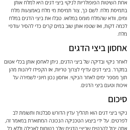
אחת השיטות הפופולריות לניקוי ביצי דגים היא למלח אותן
בתמיסת מלח. לשם כך, צור תמיסת מי מלח באמצעות מלח
ומים, וודא שהמלח מומס במלואו. טבלו את ביצי הדגים במלח
לכמה דקות, ואז שטפו אותן שוב במים קרים כדי להסיר עודפי
מלח.
אחסון ביצי הדגים
לאחר ניקוי ובדיקה של ביצי הדגים, ניתן לאחסן אותן בכלי אטום
במקרר. ביצי דגים עדיף לצרוך טריות, אז הקפידו ליהנות מהן
תוך מספר ימים לאחר הניקוי. אחסון נכון חיוני לשמירה על
איכות וטעם ביצי הדגים.
סיכום
ניקוי ביצי דגים הוא תהליך עדין הדורש סבלנות ותשומת לב
לפרטים. על ידי ביצוע הטכניקה הנכונה המתוארת במאמר זה,
אתה יכול להבטיח שביצי הדגים שלך בטוחות לאכילה וללא כל