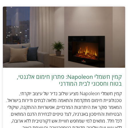
קמין חשמלי Napoleon: פתרון חימום אלגנטי,
בטוח וחסכוני לבית המודרני
קמין חשמלי Napoleon מציע שילוב נדיר של עיצוב יוקרתי,
טכנולוגיית חימום מתקדמת והתאמה מלאה לבתים ודירות בישראל.
המאמר סוקר את היתרונות המרכזיים, אפשרויות ההתקנה, שיקולי
הבטיחות והחיסכון באנרגיה, לצד טיפים לבחירת הדגם המתאים
לכל חלל. מתאים למי שמחפש חוויית אש דקורטיבית ללא ארובה,
ללא עשן ועם שליטה מדויקת בטמפרטורה ובעוצמת האור.