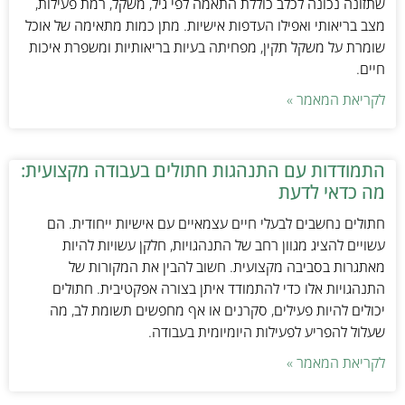
שתזונה נכונה לכלב כוללת התאמה לפי גיל, משקל, רמת פעילות,
מצב בריאותי ואפילו העדפות אישיות. מתן כמות מתאימה של אוכל
שומרת על משקל תקין, מפחיתה בעיות בריאותיות ומשפרת איכות
חיים.
לקריאת המאמר »
התמודדות עם התנהגות חתולים בעבודה מקצועית:
מה כדאי לדעת
חתולים נחשבים לבעלי חיים עצמאיים עם אישיות ייחודית. הם
עשויים להציג מגוון רחב של התנהגויות, חלקן עשויות להיות
מאתגרות בסביבה מקצועית. חשוב להבין את המקורות של
התנהגויות אלו כדי להתמודד איתן בצורה אפקטיבית. חתולים
יכולים להיות פעילים, סקרנים או אף מחפשים תשומת לב, מה
שעלול להפריע לפעילות היומיומית בעבודה.
לקריאת המאמר »