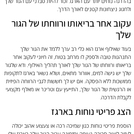
בהדרגה נוחים יותר עם הארגז. זכור להיות סבלני עם הגור שלך
ולחגוג ניצחונות קטנים לאורך הדרך.
עקוב אחר בריאותו ורווחתו של הגור
שלך
בעוד שאילוף ארגז הוא כלי רב ערך ללמד את הגור שלך
התנהגות טובה ולספק לו מרחב בטוח, זה חיוני לעקוב אחר
בריאותו ורווחתו של הגור שלך לאורך תהליך האילוף. ודא שלגור
שלך יש גישה למים, אוורור מתאים, ושלא נשאר בארגז לתקופות
ממושכות ללא הפסקה. אם יש לך חששות לגבי הרווחה הפיזית
או הרגשית של הגור שלך, התייעץ עם וטרינר או מאלף מקצועי
לקבלת הדרכה.
הצג פריטי נוחות בארגז
הוספת פריטי נוחות כגון שמיכה רכה או צעצוע אהוב יכולה
לעזור ליצור סביבה נעימה ומזמינה עבור הגור שלך בארגז שלו.