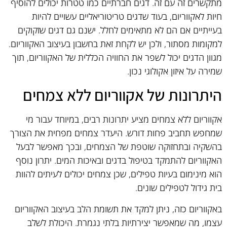
מתקשרים זה עם זה. דגים חברתיים כמו טטרות יכולים להוסיף
חיות לאקווריום, בעוד שדגים טריטוריאליים עשויים להיות
בעייתיים אם הם לא מתאימים לחלל. ישנם גם דגים שזקוקים
למקומות מסתור, ולכן יש לקחת זאת בחשבון בעיצוב האקווריום.
מגוון הדגים יכול לשפר את החוויה הכללית של האקווריום, תוך
שמירה על איזון אקולוגי נכון.
היתרונות של אקווריום ללא צמחים
אקווריום ללא צמחים מציע יתרונות רבים, במיוחד עבור מי
שמחפש תחביב פחות דורש. היעדר צמחים מפחית את הצורך
בהשקיה ובתחזוקה שוטפת של הצמחים, ובכך מאפשר לבעל
האקווריום להתמקד בטיפול בדגים ובאיכות המים. יתרון נוסף
הוא מינימום בעיות טפילים, שכן צמחים יכולים לעיתים להוות
בית גידול לטפילים שונים.
באקווריום כזה, ניתן למקד את תשומת הלב בעיצוב האקווריום
עצמו, מה שמאפשר יצירתיות בלתי נגמרת. היכולת לשלב