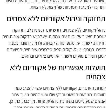
השפעת האור על המערכת; ללא צמחים, תכנון התאורה חשוב
יותר כדי למנוע התפתחות של אצות לא רצויות.
תחזוקה וניהול אקווריום ללא צמחים
ניהול אקווריום ללא צמחים דורש יותר תשומת לב ותחזוקה
שוטפת מאשר אקווריום עם צמחים. יש לבצע בדיקות איכות מים
תדירות, לשמור על טמפרטורה קבועה, ולדאוג לתזונה נכונה
לדגים. בנוסף, יש לשקול הוספת פילטרים איכותיים המיועדים
לסנן חומרים מזיקים ולשמור על מים צלולים ובריאים.
תועלות אפשריות של אקווריום ללא
צמחים
למרות האתגרים, אקווריום ללא צמחים עשוי להציע כמה
תועלות. המראה הפשוט והנקי שלו עשוי להיות מושך עבור
אנשים שמעוניינים במערכת ניהולית פחות מורכבת. כמו כן,
ישנם מגדלים המעדיפים את המיקוד בדגים עצמם, ובכך