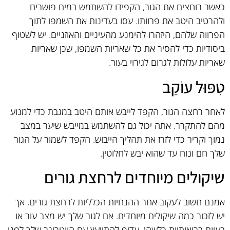
כאשר רוחצים את הגור, הקפידו להשתמש במים פושרים
ולהרטיב היטב את פרוותו. עסו בעדינות את השמפו לתוך
הפרווה שלהם, היזהרו להימנע מהעיניים והאוזניים. יש לשטוף
ביסודיות כדי להסיר את כל שאריות השמפו, שכן שאריות
שאריות עלולות לגרום לגירוי בעור.
טִפּוּל עוֹקֵב
לאחר רחצה הגור, הקפד לייבש אותם היטב במגבת כדי למנוע
מהם להתקרר. אתה יכול גם להשתמש במייבש שיער במצב
נמוך וקריר כדי לזרז את תהליך הייבוש. הקפד לשמור על הגור
שלך חם ונוח עד שהוא יבש לחלוטין.
שיקולים מיוחדים לרחצת גורים
אמנם חשוב לעקוב אחר ההנחיות הכלליות לרחצת גורים, אך
יש לזכור כמה שיקולים מיוחדים. אם לגור שלך יש מצב עור או
בעיות בריאותיות כלשהן, עדיף להתייעץ עם הווטרינר שלך לפני