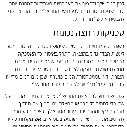
לבין הגור שלך ולהפוך את האמבטיות העתידיות למהנה יותר
עבור שניכם. זכור תמיד לפקח על הגור שלך בזמן הרחצה כדי
להבטיח את שלומו ורווחתו.
טכניקות רחצה נכונות
כשזה מגיע לרחיצת הגור שלך, שימוש בטכניקות הנכונות יכול
לעשות הבדל גדול בתוצאה. התחל באיסוף כל האספקה
הדרושה לפני הרטבת הגור. זה כולל שמפו לכלבים, מגבת,
מחצלת מונעת החלקה לאמבטיה, ומברשת עדינה במידת
הצורך. ודא שטמפרטורת המים פושרת, שכן מים חמים מדי או
קרים מדי עלולים להיות לא נוחים עבור הגור שלך.
לפני שתתחיל לרחוץ את הגור שלך, צחצח בעדינות את המעיל
שלו כדי להסיר כל סבך או מחצלת. זה יהפוך את תהליך
הרחצה לקל ומהנה יותר עבור הגור שלך. כאשר הגיע הזמן
להרטיב את הגור שלך, השתמש בכוס או בראש מקלחת כף יד
כדי להרטיב את המעיל שלו היטב, תוך הימנעות מהאוזניים