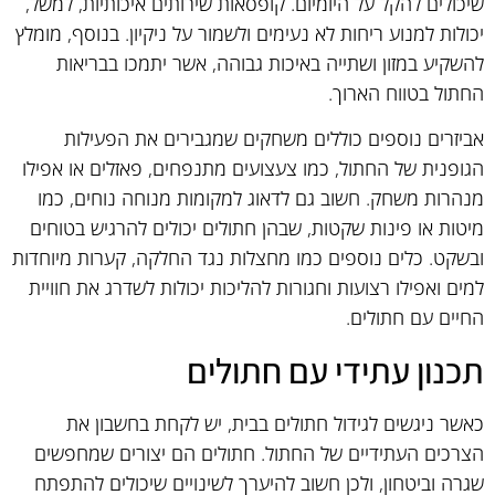
שיכולים להקל על היומיום. קופסאות שירותים איכותיות, למשל,
יכולות למנוע ריחות לא נעימים ולשמור על ניקיון. בנוסף, מומלץ
להשקיע במזון ושתייה באיכות גבוהה, אשר יתמכו בבריאות
החתול בטווח הארוך.
אביזרים נוספים כוללים משחקים שמגבירים את הפעילות
הגופנית של החתול, כמו צעצועים מתנפחים, פאזלים או אפילו
מנהרות משחק. חשוב גם לדאוג למקומות מנוחה נוחים, כמו
מיטות או פינות שקטות, שבהן חתולים יכולים להרגיש בטוחים
ובשקט. כלים נוספים כמו מחצלות נגד החלקה, קערות מיוחדות
למים ואפילו רצועות וחגורות להליכות יכולות לשדרג את חוויית
החיים עם חתולים.
תכנון עתידי עם חתולים
כאשר ניגשים לגידול חתולים בבית, יש לקחת בחשבון את
הצרכים העתידיים של החתול. חתולים הם יצורים שמחפשים
שגרה וביטחון, ולכן חשוב להיערך לשינויים שיכולים להתפתח