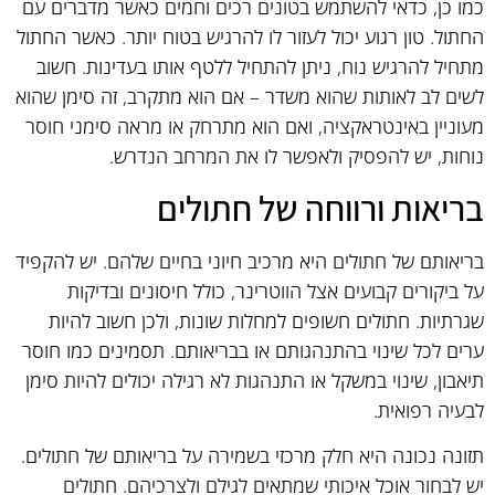
כמו כן, כדאי להשתמש בטונים רכים וחמים כאשר מדברים עם
החתול. טון רגוע יכול לעזור לו להרגיש בטוח יותר. כאשר החתול
מתחיל להרגיש נוח, ניתן להתחיל ללטף אותו בעדינות. חשוב
לשים לב לאותות שהוא משדר – אם הוא מתקרב, זה סימן שהוא
מעוניין באינטראקציה, ואם הוא מתרחק או מראה סימני חוסר
נוחות, יש להפסיק ולאפשר לו את המרחב הנדרש.
בריאות ורווחה של חתולים
בריאותם של חתולים היא מרכיב חיוני בחיים שלהם. יש להקפיד
על ביקורים קבועים אצל הווטרינר, כולל חיסונים ובדיקות
שגרתיות. חתולים חשופים למחלות שונות, ולכן חשוב להיות
ערים לכל שינוי בהתנהגותם או בבריאותם. תסמינים כמו חוסר
תיאבון, שינוי במשקל או התנהגות לא רגילה יכולים להיות סימן
לבעיה רפואית.
תזונה נכונה היא חלק מרכזי בשמירה על בריאותם של חתולים.
יש לבחור אוכל איכותי שמתאים לגילם ולצרכיהם. חתולים