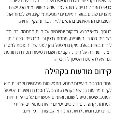
פרעושים וקרציות. הכנה מראש היא חיונית למניעת בעיות.
כדאי להתחיל בטיפול מונע לפני שמזג האוויר מתלהט. ישנם
מוצרים שונים בשוק המיועדים למניעת מזיקים, ויש לבחור את
המוצרים המתאימים בהתאם לגיל, גובה ומשקל החיה.
בנוסף, כדאי לבצע בדיקות יומיומיות על חיות המחמד, במיוחד
באזורים כמו בין האוזניים, מתחת לבטן ובין הרגליים. ככה ניתן
לזהות בעיות בשלב מוקדם ולטפל בהן לפני שהן הופכות למטרד
רציני. שמירה על היגיינה קבועה ושגרת טיפוח מסודרת תורמת
גם היא להקטנת הסיכון להדבקה.
קידום מודעות בקהילה
אחת הדרכים היעילות למנוע התפשטות פרעושים וקרציות היא
לקדם מודעות בנושא בקהילה. זה כולל הסברת חשיבות הטיפול
המונע, שיטות טיפול שונות ואיומים אפשריים על בריאות חיות
המחמד. קמפיינים חינוכיים יכולים להיות מתוארים על ידי
וטרינרים, חנויות לחיות מחמד או קבוצות דרכי חיים.