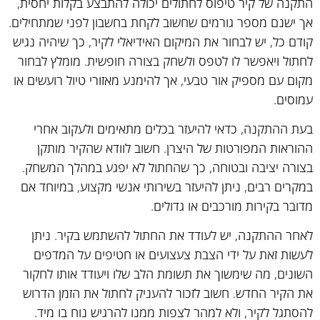
התקנה של קיר טיפוס לחתולים יכולה להתבצע בקלות יחסית,
אך ישנם מספר גורמים שחשוב לקחת בחשבון לפני שמתחילים.
קודם כל, יש לבחור את המיקום האידיאלי לקיר, כך שיהיה נגיש
לחתול ויאפשר לו לטפס ולשחק בצורה חופשית. מומלץ לבחור
מקום עם מספיק אור טבעי, אך להימנע מאזורי טיול רועשים או
עמוסים.
בעת ההתקנה, כדאי להיעזר בכלים מתאימים ולעקוב אחרי
ההוראות המפורטות של היצרן. חשוב לוודא שהקיר מותקן
בצורה יציבה ובטוחה, כך שהחתול לא יפגע במהלך המשחק.
במקרים רבים, ניתן להיעזר בשירותי אנשי מקצוע, במיוחד אם
מדובר בקירות מורכבים או גדולים.
לאחר ההתקנה, יש לעודד את החתול להשתמש בקיר. ניתן
לעשות זאת על ידי הצבת צעצועים או חטיפים על המדפים
השונים, מה שימשוך את תשומת הלב שלו ויעודד אותו לחקור
את הקיר החדש. חשוב לזכור להעניק לחתול את הזמן הדרוש
להסתגל לקיר, ולא למהר לצפות ממנו להרגיש נוח בו מיד.