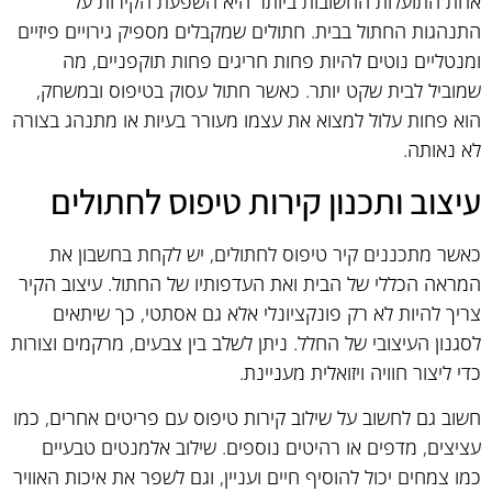
אחת התועלות החשובות ביותר היא השפעת הקירות על
התנהגות החתול בבית. חתולים שמקבלים מספיק גירויים פיזיים
ומנטליים נוטים להיות פחות חריגים פחות תוקפניים, מה
שמוביל לבית שקט יותר. כאשר חתול עסוק בטיפוס ובמשחק,
הוא פחות עלול למצוא את עצמו מעורר בעיות או מתנהג בצורה
לא נאותה.
עיצוב ותכנון קירות טיפוס לחתולים
כאשר מתכננים קיר טיפוס לחתולים, יש לקחת בחשבון את
המראה הכללי של הבית ואת העדפותיו של החתול. עיצוב הקיר
צריך להיות לא רק פונקציונלי אלא גם אסתטי, כך שיתאים
לסגנון העיצובי של החלל. ניתן לשלב בין צבעים, מרקמים וצורות
כדי ליצור חוויה ויזואלית מעניינת.
חשוב גם לחשוב על שילוב קירות טיפוס עם פריטים אחרים, כמו
עציצים, מדפים או רהיטים נוספים. שילוב אלמנטים טבעיים
כמו צמחים יכול להוסיף חיים ועניין, וגם לשפר את איכות האוויר