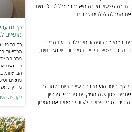
מתפשט בדרך כלל באוויר או במגע ישיר עם כלבים נגועים. תקופת הדגירה לשיעול מלונה היא בדרך כלל 3-10 ימים,
 את המחלה לכלבים אחרים.
כך תדעו 
מתאים לב
שכלב נדבק בשיעול מלונה, הוא יכול להישאר מדבק עד 14 ימים. במהלך תקופה זו, חיוני לבודד את הכלב
בחירת מזון 
ה, כגון שטיפת ידיים רגילה וחיטוי משטחים,
הבריאות, רמ
מסביר כיצד ל
ולהתאים את ס
הבריאותי. בנ
מתאים, וטיפ
שלך. חיסון הוא הדרך היעילה ביותר למניעת
מדריך מעשי 
רים, כגון אלה הפוקדים גינות או פנסיון
לקריאת המא
יגיינה טובים יכולים לעזור להפחית את הסיכון