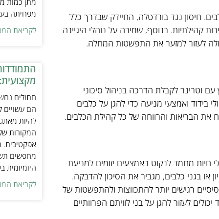
מתן כמות מת
מפחיתה בעיו
. חיסון נגד בורדטלה, החיידק שבדרך כלל
ות קהילתיות. בנוסף, שמירה על נוהלי היגיינה
לקריאת המא
 יכולה לעזור למזער את התפשטות המחלה.
התמודדות
מקצועית:
עם וטרינר לקבלת הדרכה בניהול סיכוני
חתולים נחשב
לי בידוד ואמצעי מניעה כדי להגן על כלבים
הם עשויים לה
ח את הבריאות והרווחה של כל קהילת הכלבים.
להיות מאתגר
המקורות של 
אפקטיבית. ח
מחפשים תשומ
י חיות מחמד לנקוט באמצעים יזומים למניעת
היומיומית ב
או בגני כלבים, מגביר את הסיכון להדבקה.
לקריאת המא
יסיים רגישים יותר להתכווצות ולהתפשטות של
ד יכולים לעזור להגן על בני לוויתם הפרוותיים