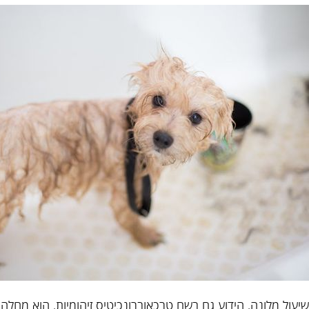
שיעול מלונה, הידוע גם בשם טרכאוברונכיטיס זיהומיות, הוא מחל