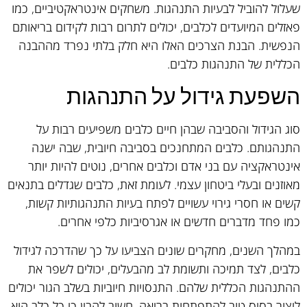
שעלול להוביל לבעיות התנהגות. משחקים אינטראקטיביים, כמו
פאזלים המיועדים לכלבים, יכולים לתרום רבות לקידום בריאותם
הנפשית. הבנת הצרכים האלו היא חלק בלתי נפרד מההבנה
הכללית של התנהגות כלבים.
השפעת גידול על התנהגות
סוג הגידול והסביבה שבהן חיים כלבים משפיעים רבות על
התנהגותם. כלבים המתחנכים בסביבה חיובית, שבה ישנה
אינטראקציה עם בני אדם וכלבים אחרים, נוטים להיות יותר
מאוזנים ובעלי ביטחון עצמי. לעומת זאת, כלבים שגדלים בתנאים
קשים או חסרי גירוי עשויים לפתח בעיות התנהגותיות קשות,
כמו פחד מדברים חדשים או אגרסיביות כלפי אחרים.
במהלך השנים, מחקרים שונים הצביעו על כך שהדרכה לגידול
כלבים, לצד תמיכה ותשומת לב מהבעלים, יכולים לשפר את
ההתנהגות הכללית שלהם. התנסויות חיוביות בשלב הגור יכולים
ליצור בסיס טוב להתפתחות בריאה. חשוב להבין כי כל כלב הוא