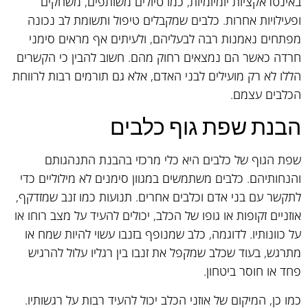
באינטראקציות יומיומיות, כמו טיולים משותפים, משחקים
ופעילויות אחרות. כלבים שמקבלים טיפול ותשומת לב נכונה
מפתחים נאמנות רבה לבעליהם, ולעיתים אף מראים סימני
חרדה כאשר הם נמצאים רחוק מהם. חשוב להבין כי הקשרים
הללו לא רק מועילים לבני האדם, אלא גם תורמים רבות לרווחת
הכלבים עצמם.
הבנת שפת גוף כלבים
שפת הגוף של כלבים היא כלי מרכזי בהבנת התנהגותם
והנחותיהם. כלבים משתמשים במגוון סימנים לא מילוליים כדי
לתקשר עם בני אדם וכלבים אחרים. תנועות כמו זנב שמזדקף,
אוזניים זקופות או גופו של הכלב, יכולים להעיד על מצב רוחו או
על כוונותיו. לדוגמה, כלב שמנופף בזנבו עשוי להיות שמח או
מתרגש, בעוד שכלב שמקפל את זנבו בין רגליו עלול להרגיש
פחד או חוסר ביטחון.
כמו כן, המיקום של אוזני הכלב יכול להעיד רבות על רגשותיו.