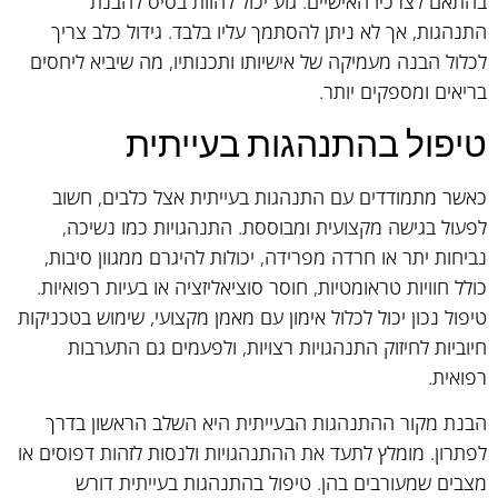
בהתאם לצרכיו האישיים. גזע יכול להוות בסיס להבנת
התנהגות, אך לא ניתן להסתמך עליו בלבד. גידול כלב צריך
לכלול הבנה מעמיקה של אישיותו ותכנותיו, מה שיביא ליחסים
בריאים ומספקים יותר.
טיפול בהתנהגות בעייתית
כאשר מתמודדים עם התנהגות בעייתית אצל כלבים, חשוב
לפעול בגישה מקצועית ומבוססת. התנהגויות כמו נשיכה,
נביחות יתר או חרדה מפרידה, יכולות להיגרם ממגוון סיבות,
כולל חוויות טראומטיות, חוסר סוציאליזציה או בעיות רפואיות.
טיפול נכון יכול לכלול אימון עם מאמן מקצועי, שימוש בטכניקות
חיוביות לחיזוק התנהגויות רצויות, ולפעמים גם התערבות
רפואית.
הבנת מקור ההתנהגות הבעייתית היא השלב הראשון בדרך
לפתרון. מומלץ לתעד את ההתנהגויות ולנסות לזהות דפוסים או
מצבים שמעורבים בהן. טיפול בהתנהגות בעייתית דורש