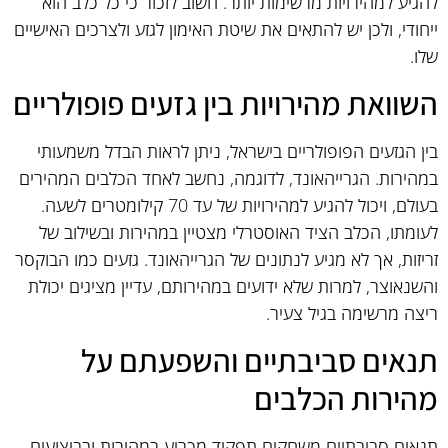
להגיע למהירויות מרשימות יותר. חשוב לזכור כי כל כלב הוא
ייחודי, ולכן יש להתאים את שיטת האימון לגזע ולצרכים האישיים
שלו.
השוואת מהירויות בין גזעים פופולריים
בין הגזעים הפופולריים בישראל, ניתן לראות הבדל משמעותי
במהירות. הגרייהאונד, לדוגמה, נחשב לאחד הכלבים המהירים
בעולם, ויכול להגיע למהירויות של עד 70 קילומטרים לשעה.
לעומתו, הכלב הציד האוסטרלי מצטיין במהירות ובשילוב של
זריזות, אך לא מגיע לנתונים של הגרייהאונד. גזעים כמו הבוקסר
והשנאוצר, למרות שלא ידועים במהירותם, עדיין מציגים יכולת
ריצה מרשימה בגיל צעיר.
תנאים סביבתיים והשפעתם על
מהירות הכלבים
תנאים סביבתיים משחקים תפקיד מכריע במהירות ובביצועים