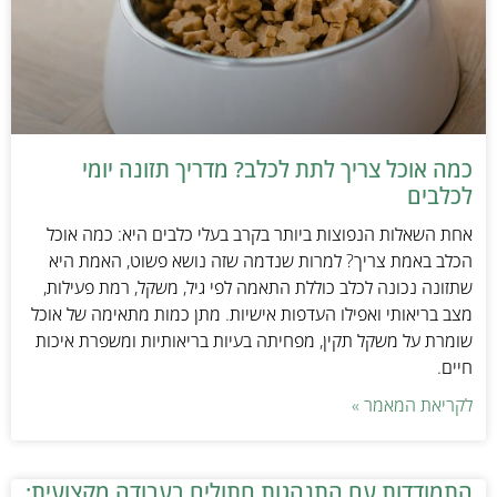
כמה אוכל צריך לתת לכלב? מדריך תזונה יומי
לכלבים
אחת השאלות הנפוצות ביותר בקרב בעלי כלבים היא: כמה אוכל
הכלב באמת צריך? למרות שנדמה שזה נושא פשוט, האמת היא
שתזונה נכונה לכלב כוללת התאמה לפי גיל, משקל, רמת פעילות,
מצב בריאותי ואפילו העדפות אישיות. מתן כמות מתאימה של אוכל
שומרת על משקל תקין, מפחיתה בעיות בריאותיות ומשפרת איכות
חיים.
לקריאת המאמר »
התמודדות עם התנהגות חתולים בעבודה מקצועית: