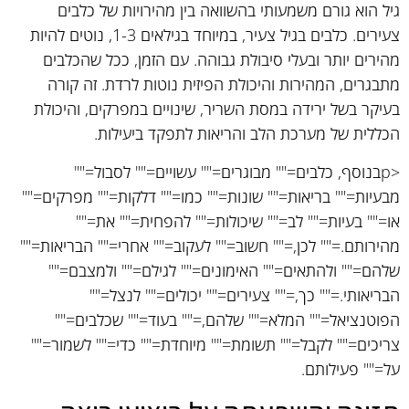
גיל הוא גורם משמעותי בהשוואה בין מהירויות של כלבים
צעירים. כלבים בגיל צעיר, במיוחד בגילאים 1-3, נוטים להיות
מהירים יותר ובעלי סיבולת גבוהה. עם הזמן, ככל שהכלבים
מתבגרים, המהירות והיכולת הפיזית נוטות לרדת. זה קורה
בעיקר בשל ירידה במסת השריר, שינויים במפרקים, והיכולת
הכללית של מערכת הלב והריאות לתפקד ביעילות.
<pבנוסף, כלבים="" מבוגרים="" עשויים="" לסבול=""
מבעיות="" בריאות="" שונות="" כמו="" דלקות="" מפרקים=""
או="" בעיות="" לב="" שיכולות="" להפחית="" את=""
מהירותם.="" לכן,="" חשוב="" לעקוב="" אחרי="" הבריאות=""
שלהם="" ולהתאים="" האימונים="" לגילם="" ולמצבם=""
הבריאותי.="" כך,="" צעירים="" יכולים="" לנצל=""
הפוטנציאל="" המלא="" שלהם,="" בעוד="" שכלבים=""
צריכים="" לקבל="" תשומת="" מיוחדת="" כדי="" לשמור=""
על="" פעילותם.