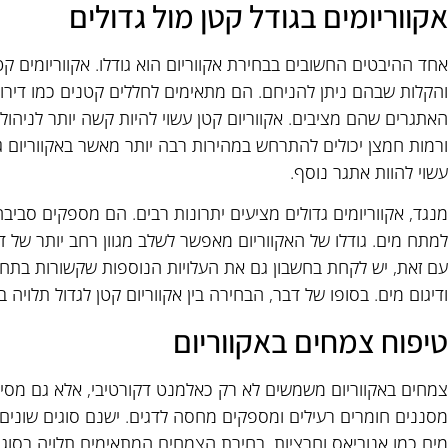
אקווריומים בגודל קטן מול גדולים
אחד ההיבטים החשובים בבחירת אקווריום הוא גודלו. אקווריומים ק
והקלות שבהם ניתן להניחם. הם מתאימים לחללים קטנים כמו דירו
האתגרים שהם מציבים. אקווריום קטן עשוי להיות קשה יותר לניהול
ורמות חמצן יכולים להתרחש במהירות רבה יותר מאשר באקווריום גד
עשוי להוות אתגר נוסף.
מנגד, אקווריומים גדולים מציעים יתרונות רבים. הם מספקים סביבה 
למתח מים. גודלו של האקווריום מאפשר לשלב מגוון רחב יותר של ד
עם זאת, יש לקחת בחשבון גם את העלויות הנוספות שקשורות בתחזוקה 
ודיגום מים. בסופו של דבר, הבחירה בין אקווריום קטן לגדול תלויה 
טיפוח צמחים באקווריום
צמחים באקווריום משמשים לא רק כאלמנט דקורטיבי, אלא גם מסיי
מסננים חומרים רעילים ומספקים מחסה לדגים. ישנם סוגים שונים
מים כמו אנוביאס וחרציות. בחירת הצמחים המתאימים תלויה בסוג הא