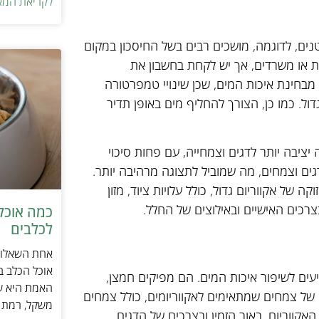
לקריאת המא
טנים, לדוגמה, מושכים רבים בשל החיסכון במקום
ת או משרדים, אך יש לקחת בחשבון את
 מבחינת איכות המים, שכן שינויי טמפרטורה
ול. כמו כן, הצורך להחליף מים באופן תדיר
יציבה יותר לדגים וצמחייה, עם פחות סיכוי
גים וצמחים, מה שמוביל לתצוגה מרהיבה יותר.
של אקווריום גדול, כולל עלויות ציוד, מזון
בצרכים האישיים ובאילוצים של החלל.
כמה אוכל 
לכלבים
אחת השאלות 
אוכל הכלב ב
עים לשיפור איכות המים. הם מפיקים חמצן,
האמת היא שת
 של צמחים שמתאימים לאקווריומים, כולל צמחים
משקל, רמת פ
קווריום, באור הזמין ובצרכים של הדגים.