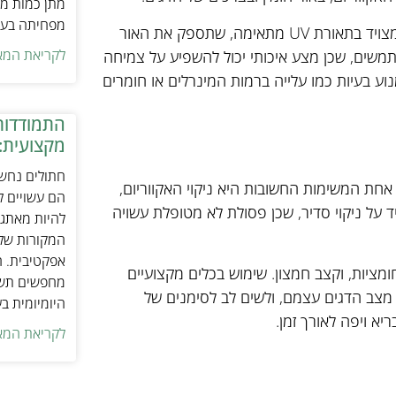
מתן כמות מת
מפחיתה בעיו
טיפוח צמחים באקווריום דורש ידע ותחזוקה. יש לוודא שהאקווריום מצויד בתאורת UV מתאימה, שתספק את האור
לקריאת המא
משים, שכן מצע איכותי יכול להשפיע על צמיחה
וע בעיות כמו עלייה ברמות המינרלים או חומרים
התמודדות
מקצועית:
חתולים נחשב
חת המשימות החשובות היא ניקוי האקווריום,
הם עשויים לה
 על ניקוי סדיר, שכן פסולת לא מטופלת עשויה
להיות מאתגר
המקורות של 
אפקטיבית. ח
גם לבדוק באופן קבוע את מאזן הכימיה של המים, כולל pH, חומציות, וקצב חמצון. שימוש בכלים מקצועיים
מחפשים תשומ
י מצב הדגים עצמם, ולשים לב לסימנים של
היומיומית ב
א ויפה לאורך זמן.
לקריאת המא