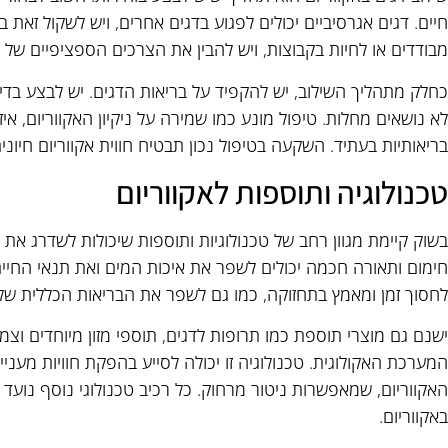
חיים. דגים אגרסיביים יכולים לפגוע בדגים אחרים, ויש לשקול זאת 
מבודדים או לחיות בקבוצות, ויש להבין את הצרכים הספציפיים של כ
כחלק מתהליך השילוב, יש להקפיד על בריאות הדגים. יש לבצע בדיק
לא נושאים מחלות. טיפול מונע כמו שמירה על ניקיון האקווריום, איזו
בריאותיות בעתיד. השקעה בטיפול נכון תבטיח חווית אקווריום חיונ
טכנולוגיה ותוספות לאקווריום
בשוק קיימת מגוון רחב של טכנולוגיות ותוספות שיכולות לשדרג את 
חימום ותאורה חכמה יכולים לשפר את איכות המים ואת תנאי החיי
לחסוך זמן ומאמץ בתחזוקה, כמו גם לשפר את הבריאות הכללית של 
ישנם גם מוצרי תוספת כמו תרופות לדגים, תוספי מזון מיוחדים וצ
המערכת האקולוגית. טכנולוגיה זו יכולה לסייע בהפקת חוויות מעניינ
האקווריום, שמאפשרות ניטור מרחוק. כל רכיב טכנולוגי נוסף נועד
באקווריום.