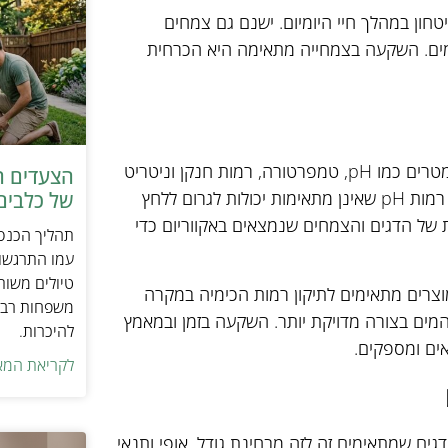
ון במהלך חיי היומיום. ישנם גם צמחים
מים. השקעה בצמחייה מתאימה היא הכרחית
שמירה על איזון הכימי במים היא משימה קריטית בכל אקווריום. פרמטרים כמו pH, טמפרטורה, רמות חנקן וניטריט
הצעדים ה
צריכים להיבדק באופן קבוע על מנת להבטיח סביבה בריאה לדגים. רמות pH שאינן מתאימות יכולות לגרום ללחץ
של כלבים 
ת של הדגים והצמחים שנמצאים באקווריום כדי
תהליך הכנסת
עמו התרגשות
טיולים משות
צרים מתאימים לתיקון רמות הכימיה במקרה
משפחות רבו
ים בצורה מדויקת יותר. השקעה בזמן ובמאמץ
להיכרות.
אים ומספקים.
לקריאת המא
דגים שמתאימים זה לזה מבחינת גודל, אופי ותנאי