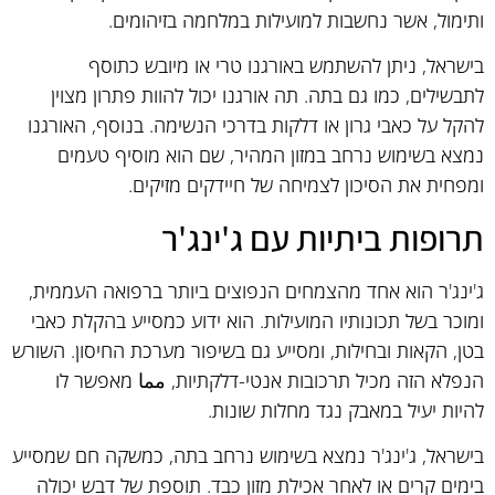
ותימול, אשר נחשבות למועילות במלחמה בזיהומים.
בישראל, ניתן להשתמש באורגנו טרי או מיובש כתוסף
לתבשילים, כמו גם בתה. תה אורגנו יכול להוות פתרון מצוין
להקל על כאבי גרון או דלקות בדרכי הנשימה. בנוסף, האורגנו
נמצא בשימוש נרחב במזון המהיר, שם הוא מוסיף טעמים
ומפחית את הסיכון לצמיחה של חיידקים מזיקים.
תרופות ביתיות עם ג'ינג'ר
ג'ינג'ר הוא אחד מהצמחים הנפוצים ביותר ברפואה העממית,
ומוכר בשל תכונותיו המועילות. הוא ידוע כמסייע בהקלת כאבי
בטן, הקאות ובחילות, ומסייע גם בשיפור מערכת החיסון. השורש
הנפלא הזה מכיל תרכובות אנטי-דלקתיות, مما מאפשר לו
להיות יעיל במאבק נגד מחלות שונות.
בישראל, ג'ינג'ר נמצא בשימוש נרחב בתה, כמשקה חם שמסייע
בימים קרים או לאחר אכילת מזון כבד. תוספת של דבש יכולה