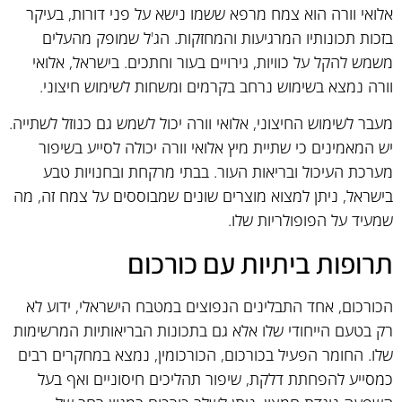
אלואי וורה הוא צמח מרפא ששמו נישא על פני דורות, בעיקר
בזכות תכונותיו המרגיעות והמחזקות. הג'ל שמופק מהעלים
משמש להקל על כוויות, גירויים בעור וחתכים. בישראל, אלואי
וורה נמצא בשימוש נרחב בקרמים ומשחות לשימוש חיצוני.
מעבר לשימוש החיצוני, אלואי וורה יכול לשמש גם כנוזל לשתייה.
יש המאמינים כי שתיית מיץ אלואי וורה יכולה לסייע בשיפור
מערכת העיכול ובריאות העור. בבתי מרקחת ובחנויות טבע
בישראל, ניתן למצוא מוצרים שונים שמבוססים על צמח זה, מה
שמעיד על הפופולריות שלו.
תרופות ביתיות עם כורכום
הכורכום, אחד התבלינים הנפוצים במטבח הישראלי, ידוע לא
רק בטעם הייחודי שלו אלא גם בתכונות הבריאותיות המרשימות
שלו. החומר הפעיל בכורכום, הכורכומין, נמצא במחקרים רבים
כמסייע להפחתת דלקת, שיפור תהליכים חיסוניים ואף בעל