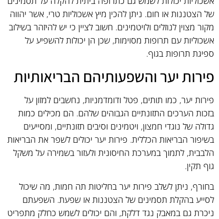
אשכוליות יכולות לשמש גם כתרופה ביתית להקלה על תסמינים
של הצטננות או חום. ניתן להכין מיץ אשכוליות טרי, אשר יהווה
מקור מצוין לנוזלים ולויטמינים. חשוב לציין כי יש להיזהר בשילוב
אשכוליות עם תרופות מסוימות, שכן הן יכולות להשפיע על
ספיגת תרופות בגוף.
פירות יער והשפעותיהם הבריאותיות
פירות יער, כמו תותים, פטל ודומדמניות, נחשבים למזון על
בזכות הערכים התזונתיים הגבוהים שלהם. הם מכילים כמות
גדולה של נוגדי חמצון, ויטמינים וסיבים תזונתיים, ומסייעים
בשיפור הבריאות הכללית. פירות יער יכולים לשפר את הבריאות
הלבבית, לתמוך במערכת החיסונית ולעזור בשמירה על משקל
גוף תקין.
בחורף, ניתן לשלב פירות יער בחליטות תה חמות, מה שיכול
לסייע בהקלת תסמינים של הצטננות או שפעת. השפעתם
ניכרת גם במאבק נגד דלקת, והם יכולים לשמש כחלק מתפריט