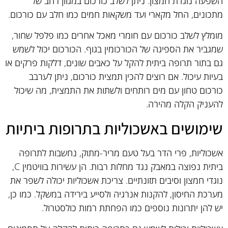
השפעה נוגדת חמצון. ניתן לשלב כורכום במגוון רחב של
מתכונים, החל מקארי ועד משקאות חמים כמו חלב עם כורכום.
מומלץ לשלב כורכום עם חומרי מאכל אחרים כמו פלפל שחור,
שמגביר את הספיגה של הכורכומין בגוף. הכורכום יכול לשמש
גם בתור תרופה ביתית להקל על כאבים שונים, דלקות פרקים או
בעיות עיכול. אם רוצים להכין תמצית כורכום, ניתן לערבב
כורכום טחון עם מים רותחים ולשתות את התמצית, מה שיכול
להעניק הקלה מהירה.
שימושים באשכוליות בתרופות ביתיות
אשכוליות, פרי הדר בעל טעם מריר-מתוק, נחשבות לתרופה
ביתית נפוצה במאבק נגד מחלות רבות. הן עשירות בוויטמין C,
נוגדי חמצון וסיבים תזונתיים. צריכת אשכוליות יכולה לשפר את
מערכת החיסון, להקנות אנרגיה ולסייע בירידה במשקל. כמו כן,
יש להן יתרונות נוספים כמו הפחתת רמות כולסטרול.