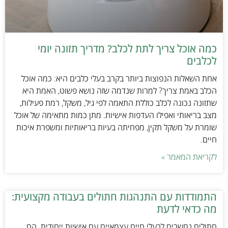
כמה אוכל צריך לתת לכלב? מדריך תזונה יומי
לכלבים
אחת השאלות הנפוצות ביותר בקרב בעלי כלבים היא: כמה אוכל
הכלב באמת צריך? למרות שנדמה שזה נושא פשוט, האמת היא
שתזונה נכונה לכלב כוללת התאמה לפי גיל, משקל, רמת פעילות,
מצב בריאותי ואפילו העדפות אישיות. מתן כמות מתאימה של אוכל
שומרת על משקל תקין, מפחיתה בעיות בריאותיות ומשפרת איכות
חיים.
לקריאת המאמר »
התמודדות עם התנהגות חתולים בעבודה מקצועית:
מה כדאי לדעת
חתולים נחשבים לבעלי חיים עצמאיים עם אישיות ייחודית. הם