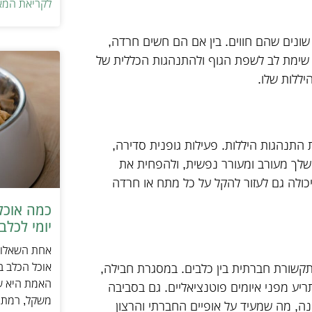
לקריאת המא
ת שונים שהם חווים. בין אם הם חשים חרדה,
. שימת לב לשפת הגוף ולהתנהגות הכללית של
יללות שלו.
התנהגות היללות. פעילות גופנית סדירה,
 שלך מעורב ומעורר נפשית, ולהפחית את
יכולה גם לעזור להקל על כל מתח או חרדה
כמה אוכל
יומי לכלב
אחת השאלות 
אוכל הכלב ב
תקשורת חברתית בין כלבים. במסגרת חבילה,
האמת היא שת
תריע מפני איומים פוטנציאליים. גם בסביבה
משקל, רמת פ
ונה, מה שמעיד על אופיים החברתי והרצון