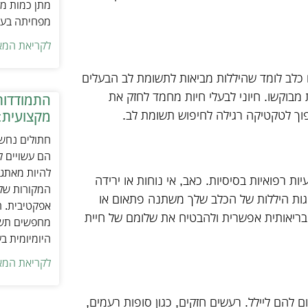
מתן כמות מת
מפחיתה בעיו
לקריאת המא
 כלב לומד שהיללות מביאות לתשומת לב הבעלים
מבוקשו. חיוני לבעלי חיות מחמד לחזק את
התמודדות
פוך לטקטיקה רגילה לחיפוש תשומת לב.
מקצועית:
חתולים נחשב
הם עשויים לה
להיות מאתגר
ות רפואיות בסיסיות. כאב, אי נוחות או ירידה
המקורות של 
נהגות היללות של הכלב שלך משתנה פתאום או
אפקטיבית. ח
ה בריאותית אפשרית ולהבטיח את שלומם של חיית
מחפשים תשו
היומיומית ב
לקריאת המא
ם להם ליילל. רעשים חזקים, כגון סופות רעמים,