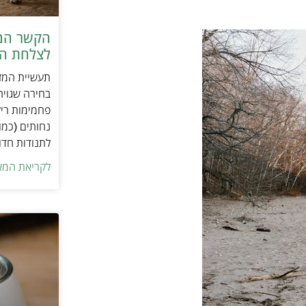
הקשר המפ
לצלחת המ
תעשיית המזו
בחירה שגויה
פחמימות ריק
נחותים (כמו
לתנודות חדו
לקריאת המא