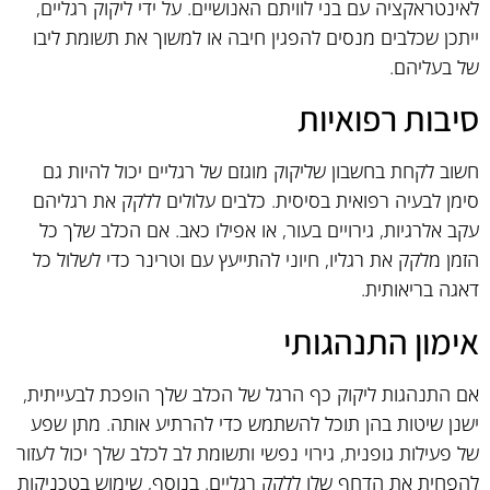
לאינטראקציה עם בני לוויתם האנושיים. על ידי ליקוק רגליים,
ייתכן שכלבים מנסים להפגין חיבה או למשוך את תשומת ליבו
של בעליהם.
סיבות רפואיות
חשוב לקחת בחשבון שליקוק מוגזם של רגליים יכול להיות גם
סימן לבעיה רפואית בסיסית. כלבים עלולים ללקק את רגליהם
עקב אלרגיות, גירויים בעור, או אפילו כאב. אם הכלב שלך כל
הזמן מלקק את רגליו, חיוני להתייעץ עם וטרינר כדי לשלול כל
דאגה בריאותית.
אימון התנהגותי
אם התנהגות ליקוק כף הרגל של הכלב שלך הופכת לבעייתית,
ישנן שיטות בהן תוכל להשתמש כדי להרתיע אותה. מתן שפע
של פעילות גופנית, גירוי נפשי ותשומת לב לכלב שלך יכול לעזור
להפחית את הדחף שלו ללקק רגליים. בנוסף, שימוש בטכניקות