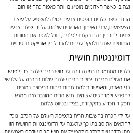
וצהוב, כאשר האדומים מופיעים יותר כאפור כהה או חום.
הבנה כיצד כלבים תופסים צבעים יכולה להשפיע על עיצוב
הצעצועים, עזרי האימון והאביזרים שלהם. על ידי שילוב צבעים
שניתן להבחין בהם בקלות לכלבים, נוכל לשפר את החוויות
החזותיות שלהם ולהקל עליהם להבדיל בין אובייקטים וגירויים.
דומיננטיות חושית
כלבים מסתמכים במידה רבה על חוש הריח שלהם כדי לפרש
את העולם סביבם. יכולות הריח שלהם עולות בהרבה על אלו של
בני האדם, ומאפשרות להם לזהות ריחות בריכוזים נמוכים
להפליא ולמרחקים עצומים. חוש הריח המוגבר הזה ממלא
תפקיד מכריע בתקשורת, בציד ובניווט שלהם.
על ידי הכרה בחשיבות הריח בתפיסת העולם של הכלב, נוכל
להתאים את סביבתו כך שתענה על הדומיננטיות החושית הזו.
מתן הזדמנויות לכלבים להפעיל את חוש הריח שלהם באמצעות