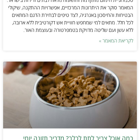
טכנולוגיית חימום מתקדמת והתאמה מלאה לבתים ודירות בישראל.
המאמר סוקר את היתרונות המרכזיים, אפשרויות ההתקנה, שיקולי
הבטיחות והחיסכון באנרגיה, לצד טיפים לבחירת הדגם המתאים
לכל חלל. מתאים למי שמחפש חוויית אש דקורטיבית ללא ארובה,
ללא עשן ועם שליטה מדויקת בטמפרטורה ובעוצמת האור.
לקריאת המאמר »
כמה אוכל צריך לתת לכלב? מדריך תזונה יומי