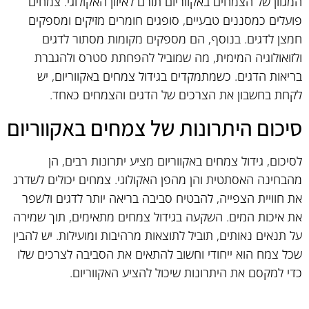
המגוון של הצמחים באקווריום תורם לאיזון האקולוגי. צמחים
פועלים כמסננים טבעיים, סופגים חומרים מזיקים ומספקים
חמצן לדגים. בנוסף, הם מספקים מקומות מסתור לדגים
ולזואולוגיה המימית, מה שמוביל להפחתת סטרס ולהגברת
בריאות הדגים. כשמתמקדים בגידול צמחים באקווריום, יש
לקחת בחשבון את הצרכים של הדגים והצמחים כאחד.
סיכום היתרונות של צמחים באקווריום
לסיכום, גידול צמחים באקווריום מציע יתרונות רבים, הן
מהבחינה האסתטית והן מהפן האקולוגי. צמחים יכולים לשדרג
את חוויית הצפייה, להבטיח סביבה בריאה יותר לדגים ולשפר
את איכות המים. השקעה בגידול צמחים מתאימים, תוך שמירה
על תנאים נאותים, תוביל לתוצאות מרהיבות ומועילות. יש להבין
שכל צמח הוא ייחודי וחשוב להתאים את הסביבה לצרכים שלו
כדי למקסם את היתרונות שיכול להציע האקווריום.