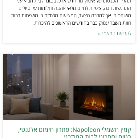
תהליך הכנסתו של אימוץ גור חדש או כלב בוגר לבית מביא עמו
התרגשות רבה, ציפיות לחיים מלאי אהבה וחלומות על טיולים
משותפים. אך למרבה הצער, המציאות מלמדת כי משפחות רבות
חוות משבר עמוק כבר בחודשים הראשונים להיכרות.
לקריאת המאמר »
קמין חשמלי Napoleon: פתרון חימום אלגנטי,
בטוח וחסכוני לבית המודרני