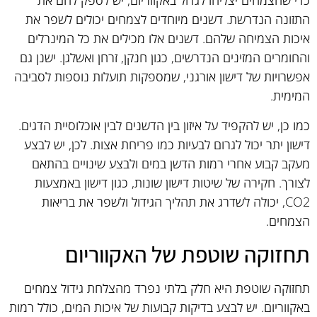
כדי שהצמחים יצליחו לגדול באקווריום, יש לספק להם את
התזונה הנדרשת. דשנים מיוחדים לצמחים יכולים לשפר את
איכות הצמיחה שלהם. דשנים אלו מכילים את כל המינרלים
והחומרים המזינים הנדרשים, כגון חנקן, זרחן ואשלגן. ישנן גם
אפשרויות של דישון אורגני, שמספקות תועלות נוספות לסביבה
המימית.
כמו כן, יש להקפיד על איזון בין הדשנים לבין אוכלוסיית הדגים.
דישון יתר יכול לגרום לבעיות כמו פריחת אצות. לכן, יש לבצע
מעקב קבוע אחרי רמות הדשן במים ולבצע שינויים בהתאם
לצורך. חקירה של שיטות דישון שונות, כגון דישון באמצעות
CO2, יכולה לשדרג את תהליך הגידול ולשפר את בריאות
הצמחים.
תחזוקה שוטפת של האקווריום
תחזוקה שוטפת היא חלק בלתי נפרד מהצלחת גידול צמחים
באקווריום. יש לבצע בדיקות קבועות של איכות המים, כולל רמות