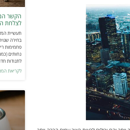
הקשר המפ
לצלחת המ
תעשיית המזו
בחירה שגויה
פחמימות ריק
נחותים (כמו
לתנודות חדו
לקריאת המא