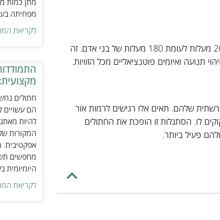
מתן כמות מת
מפחיתה בעיו
לקריאת המא
לחתולים שדה ראייה רחב יותר מבני אדם, עם שדה ראייה של כ-200 מעלות לעומת 180 מעלות של בני אדם. זה
י תנועה ואיומים פוטנציאליים מכל הזוויות.
התמודדות
מקצועית:
חתולים נחשב
ברשתית שלהם. תאים אלו רגישים לרמות אור
הם עשויים לה
קים לו. הסתגלות זו הופכת את החתולים
להיות מאתגר
המקורות של 
ם פעיל ביותר.
אפקטיבית. ח
מחפשים תשומ
היומיומית ב
לקריאת המא