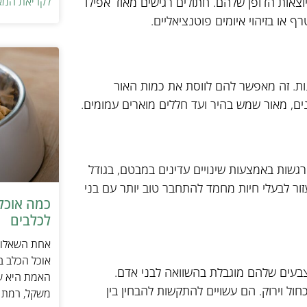
יוצאות הדופן שלהם. חתולים רגישים מאוד אפילו
לקריאת המא
או בזיהוי איומים פוטנציאליים.
נות. זה מאפשר להם לווסת את כמות האור
ם, מאור שמש בהיר ועד חללים מוארים עמומים.
גשות באמצעות שינויים עדינים במבטם, בגודל
זור לבעלי חיות מחמד להתחבר טוב יותר עם בני
כמה אוכל 
לכלבים
אחת השאלות 
אוכל הכלב ב
הצבעים שלהם מוגבלת בהשוואה לבני אדם.
האמת היא שת
חול וירוק. הם עשויים להתקשות להבחין בין
משקל, רמת פ