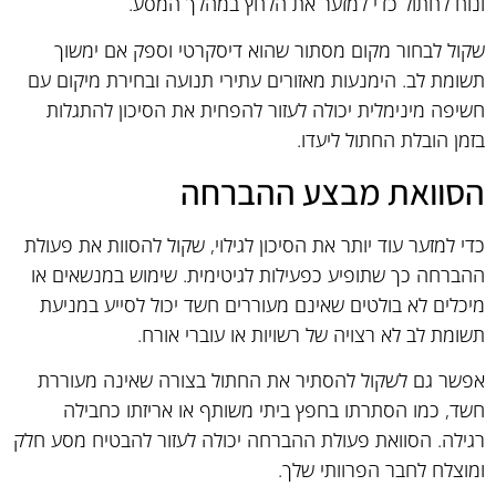
ונוח לחתול כדי למזער את הלחץ במהלך המסע.
שקול לבחור מקום מסתור שהוא דיסקרטי וספק אם ימשוך
תשומת לב. הימנעות מאזורים עתירי תנועה ובחירת מיקום עם
חשיפה מינימלית יכולה לעזור להפחית את הסיכון להתגלות
בזמן הובלת החתול ליעדו.
הסוואת מבצע ההברחה
כדי למזער עוד יותר את הסיכון לגילוי, שקול להסוות את פעולת
ההברחה כך שתופיע כפעילות לגיטימית. שימוש במנשאים או
מיכלים לא בולטים שאינם מעוררים חשד יכול לסייע במניעת
תשומת לב לא רצויה של רשויות או עוברי אורח.
אפשר גם לשקול להסתיר את החתול בצורה שאינה מעוררת
חשד, כמו הסתרתו בחפץ ביתי משותף או אריזתו כחבילה
רגילה. הסוואת פעולת ההברחה יכולה לעזור להבטיח מסע חלק
ומוצלח לחבר הפרוותי שלך.