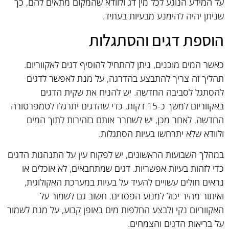
על המידע הנוגע לכל מין דג ולוודא שהמקום מתאים להם, כך
שניתן יהיה להימנע מבעיות בעתיד.
הוספת דגים והסתגלות
כאשר המים מוכנים, ניתן להתחיל להוסיף דגים לאקווריום.
תהליך זה צריך להתבצע בהדרגה, על מנת לאפשר לדגים
להסתגל לסביבה החדשה. יש להניח את שקית הדגים
באקווריום למשך כ-15 דקות, כדי שהדגים יתרגלו לטמפרטורה
החדשה. לאחר מכן, יש לשחרר אותם בזהירות לתוך המים
ולוודא שלא יתרחשו בעיות הסתגלות.
במהלך השבועות הראשונים, יש לפקוח עין על התנהגות הדגים
כדי לזהות בעיות אפשריות. דגים שמתחבאים, לא אוכלים או
נראים חולים עשויים להעיד על בעיות במערכת האקולוגית,
ואיתור מהיר יכול למנוע הפסדים. חשוב גם לשמור על
האקווריום נקי ולבצע החלפות מים באופן קבוע, על מנת לשמור
על בריאות הדגים והצמחים.