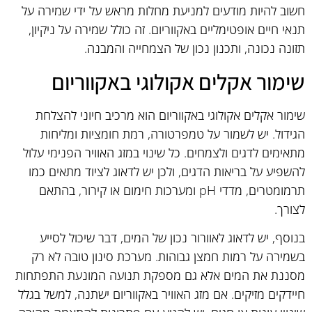
חשוב להיות מודעים למניעת מחלות מראש על ידי שמירה על
תנאי חיים אופטימליים באקווריום. זה כולל שמירה על ניקיון,
תזונה נכונה, ותכנון נכון של הצמחייה והמבנה.
שימור אקלים אקולוגי באקווריום
שימור אקלים אקולוגי באקווריום הוא מרכיב חיוני להצלחת
הגידול. יש לשמור על טמפרטורה, רמת חומציות ומליחות
מתאימים לדגים ולצמחים. כל שינוי במזג האוויר הפנימי עלול
להשפיע על בריאות הדגים, ולכן יש לדאוג לציוד מתאים כמו
תרמומטרים, מדדי pH ומערכות חימום או קירור, בהתאם
לצורך.
בנוסף, יש לדאוג לאוורור נכון של המים, דבר שיכול לסייע
בשמירה על רמות חמצן גבוהות. מערכת סינון טובה לא רק
מסננת את המים אלא גם מספקת תנועה המונעת התפתחות
חיידקים מזיקים. אם מזג האוויר באקווריום ישתנה, למשל בגלל