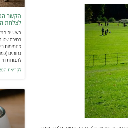
הקשר המפ
לצלחת המ
תעשיית המזו
בחירה שגויה
פחמימות ריק
נחותים (כמו
לתנודות חדו
לקריאת המא