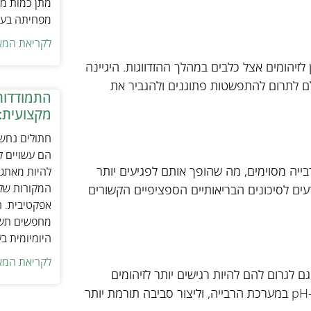
מתן כמות מת
מפחיתה בעיו
לקריאת המא
זיהומים אצל כלבים במהלך ההזדווגות. היגיינה
ולם לתרום להתפשטות פתוגנים ולהגביר את
התמודדות
מקצועית:
חתולים נחשב
הם עשויים לה
רבייה מסוימים, מה שהופך אותם לפגיעים יותר
להיות מאתגר
המקורות של 
דעים לסיכונים הבריאותיים הספציפיים הקשורים
אפקטיבית. ח
מחפשים תשומ
היומיומית ב
לקריאת המא
ם לגרום להם להיות רגישים יותר לזיהומים
במהלך ההזדווגות. תנודות הורמונליות אלו יכולות לשנות את איזון ה-pH במערכת הרבייה, וליצור סביבה תורמת יותר