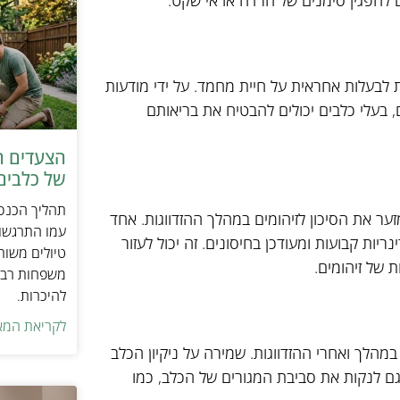
ם להפגין סימנים של חרדה או אי שקט.
 לבעלות אחראית על חיית מחמד. על ידי מודעות
בעלי כלבים יכולים להבטיח את בריאותם
הצעדים ה
של כלבים 
תהליך הכנסת
ר את הסיכון לזיהומים במהלך ההזדווגות. אחד
עמו התרגשות
ות קבועות ומעודכן בחיסונים. זה יכול לעזור
טיולים משות
 של זיהומים.
משפחות רבו
להיכרות.
לקריאת המא
מהלך ואחרי ההזדווגות. שמירה על ניקיון הכלב
ב גם לנקות את סביבת המגורים של הכלב, כמו