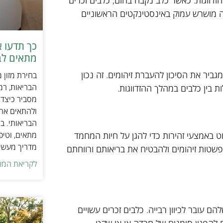
זדווגות. כאשר כלב נקבה בחום, כלבים זכרים
ה מושרש עמוק באינסטינקטים הראשוניים
כך תדעו 
מתאים לב
ביר את הסיכון להעברת זיהומים. זה נכון
בחירת מזון 
הבריאות, רמ
 בין כלבים במהלך ההזדווגות.
מסביר כיצד ל
ולהתאים את ס
הבריאותי. בנ
מתאים, וטיפ
קוט באמצעי זהירות כדי להגן על חיות המחמד
מדריך מעשי 
תפשטות זיהומים ולהבטיח את בריאותם ורווחתם
לקריאת המא
הם עובר לכיוון רבייה. כלבים זכרים עשויים