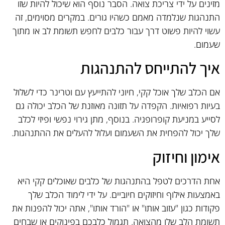
מזינים על ידי צריכת צואה. הסבר נוסף הוא שיכול להיות שזו
התנהגות שנלמדה מאמם כשהיו גורים. במקרים מסוימים, זה
עשוי להיות פשוט דרך עבור כלבים לחפש תשומת לב או מתוך
שעמום.
איך להתייחס להתנהגות
אם הכלב שלך אוכל קקי, חיוני להתייעץ עם וטרינר כדי לשלול
בעיות רפואיות. הקפדה על תזונה מאוזנת של הכלב יכולה גם
לסייע במניעת קופרופגיה. בנוסף, מתן גירוי נפשי ופיזי לכלב
שלך יכול להפחית את השעמום ועלול להעלים את ההתנהגות.
אימון וחיזוק
אחת הדרכים לטפל בהתנהגות של כלבים שאוכלים קקי היא
באמצעות אילוף וחיזוקים חיוביים. על ידי לימוד הכלב שלך
פקודות כגון "עזוב אותו" או "הורד אותו", אתה יכול להפנות את
תשומת הלב שלו מהצואה. תגמול כלבכם בפינוקים או שבחים