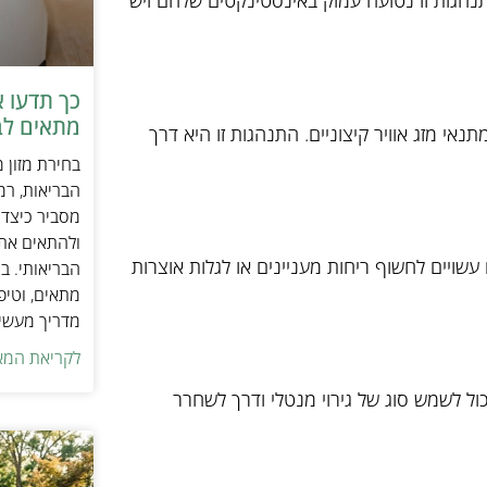
נהגות זו נטועה עמוק באינסטינקטים שלהם ויש
כך תדעו 
מתאים לב
אי מזג אוויר קיצוניים. התנהגות זו היא דרך
בחירת מזון 
הבריאות, רמ
מסביר כיצד ל
ולהתאים את ס
שויים לחשוף ריחות מעניינים או לגלות אוצרות
הבריאותי. בנ
מתאים, וטיפ
מדריך מעשי 
לקריאת המא
ול לשמש סוג של גירוי מנטלי ודרך לשחרר