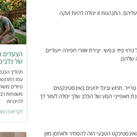
יהם. התנהגות זו יכולה להיות זעקה
י פיזי ונפשי. יצירת אזורי חפירה ייעודיים
הצעדים ה
 שלהם.
של כלבים 
תהליך הכנסת
עמו התרגשות
טיולים משות
רייר, תחש וביגל ידועים באינסטינקטים
משפחות רבו
ת מאפייני הגזע של הכלב שלך יכולה לעזור לך
להיכרות.
לקריאת המא
 האינסטינקט הטבעי הזה להסתיר ולאחסן מזון