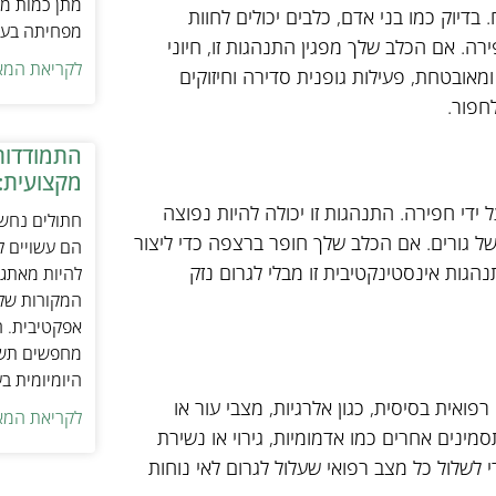
מתן כמות מת
דיוק כמו בני אדם, כלבים יכולים לחוות
מפחיתה בעיו
. אם הכלב שלך מפגין התנהגות זו, חיוני
לקריאת המא
אובטחת, פעילות גופנית סדירה וחיזוקים
חפור.
התמודדות
מקצועית:
 ידי חפירה. התנהגות זו יכולה להיות נפוצה
חתולים נחשב
ל גורים. אם הכלב שלך חופר ברצפה כדי ליצור
הם עשויים לה
תנהגות אינסטינקטיבית זו מבלי לגרום נזק
להיות מאתגר
המקורות של 
אפקטיבית. ח
מחפשים תשומ
היומיומית ב
ואית בסיסית, כגון אלרגיות, מצבי עור או
לקריאת המא
נים אחרים כמו אדמומיות, גירוי או נשירת
י לשלול כל מצב רפואי שעלול לגרום לאי נוחות