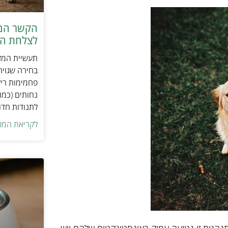
הקשר המפ
לצלחת המ
תעשיית המזו
בחירה שגויה
פחמימות ריק
נחותים (כמו
לתנודות חדו
לקריאת המא