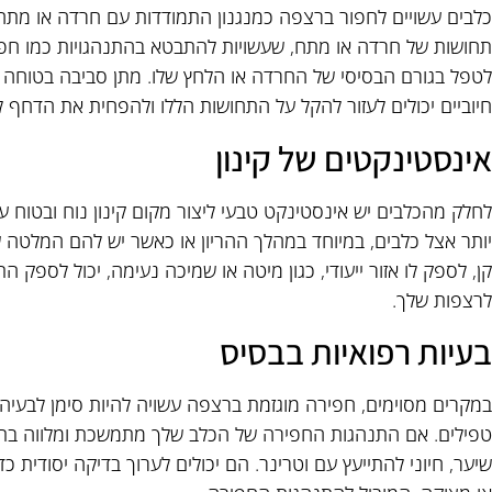
כלבים עשויים לחפור ברצפה כמנגנון התמודדות עם חרדה או מתח. ב
תחושות של חרדה או מתח, שעשויות להתבטא בהתנהגויות כמו חפירה
לטפל בגורם הבסיסי של החרדה או הלחץ שלו. מתן סביבה בטוחה ומ
חיוביים יכולים לעזור להקל על התחושות הללו ולהפחית את הדחף ל
אינסטינקטים של קינון
לחלק מהכלבים יש אינסטינקט טבעי ליצור מקום קינון נוח ובטוח על
יותר אצל כלבים, במיוחד במהלך ההריון או כאשר יש להם המלטה ש
קן, לספק לו אזור ייעודי, כגון מיטה או שמיכה נעימה, יכול לספק ה
לרצפות שלך.
בעיות רפואיות בבסיס
במקרים מסוימים, חפירה מוגזמת ברצפה עשויה להיות סימן לבעיה רפ
טפילים. אם התנהגות החפירה של הכלב שלך מתמשכת ומלווה בתסמי
שיער, חיוני להתייעץ עם וטרינר. הם יכולים לערוך בדיקה יסודית כד