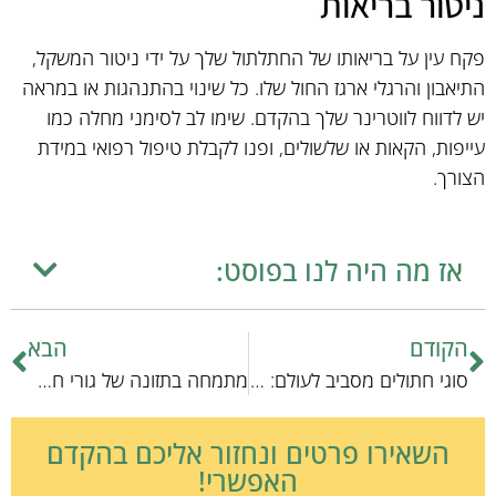
ניטור בריאות
פקח עין על בריאותו של החתלתול שלך על ידי ניטור המשקל,
התיאבון והרגלי ארגז החול שלו. כל שינוי בהתנהגות או במראה
יש לדווח לווטרינר שלך בהקדם. שימו לב לסימני מחלה כמו
עייפות, הקאות או שלשולים, ופנו לקבלת טיפול רפואי במידת
הצורך.
אז מה היה לנו בפוסט:
הקודם
הבא
סוגי חתולים מסביב לעולם: מדריך מקצועי
מתמחה בתזונה של גורי חתולים: מה הם אוכלים?
השאירו פרטים ונחזור אליכם בהקדם
האפשרי!