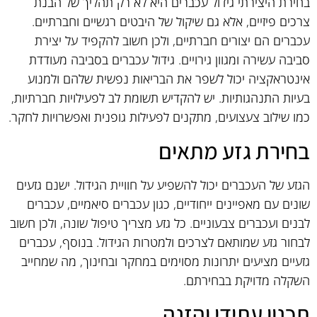
בחירת היצירתי גידול עכברים היא לא רק תהליך של הבנת
צרכים פיזיים, אלא גם שיקול של היבטים רגשיים וחברתיים.
עכברים הם יצורים חברתיים, ולכן חשוב להקפיד על יצירת
סביבה עשירה ומגוון גירויים. גידול עכברים בסביבה מעודדת
אינטראקציה יכול לשפר את הבריאות נפשית שלהם ולמנוע
בעיות התנהגותיות. יש להקדיש תשומת לב לפעילויות חברתיות,
כמו שילוב צעצועים, מתקנים לפעילות גופנית ואפשרויות לחקר.
בחירת גזע מתאים
הגזע של העכברים יכול להשפיע על חוויית הגידול. ישנם גזעים
שונים עם מאפיינים ייחודיים, כגון עכברים סיאמיים, עכברים
לבנים ועכברים צבעוניים. כל גזע מצריך טיפול שונה, ולכן חשוב
לבחור גזע שמותאם לצרכים ולמטרות הגידול. בנוסף, עכברים
גזעיים מציעים יתרונות מסוימים במחקר ובחינוך, מה שמחייב
השקלה מדויקת בבחירתם.
תכנון עתידי והזנה