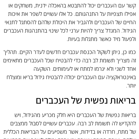
קשר עם העכברים יכול להתבטא בהאכלה ידנית, משחקים או
אפילו תצפיות על התנהגותם. כל אלו עשויים לשפר את איכות
החיים של העכברים ולהגביר את היכולת שלהם להסתגל לתנאי
הגידול. המגדל צריך להיות ערני לכל שינוי בהתנהגות העכברים
ולפעול מיד כאשר מתגלות בעיות.
כמו כן, ניתן לשקול הכנסת עכברים חדשים לעדר הקיים. תהליך
זה מצריך תשומת לב רבה כדי להבטיח שכל העכברים מתאימים
אחד לשני ולא יגרמו למתח או לעימותים. השקעה
באינטראקציה עם העכברים יכולה להבטיח גידול בריא ומוצלח
יותר.
בריאות נפשית של העכברים
בריאות נפשית של העכברים היא חלק מכריע מהגידול, ויש
להקדיש לה תשומת לב רבה. עכברים עשויים לסבול ממצבים
של מתח, חרדה או בדידות, אשר משפיעים על הבריאות הכללית