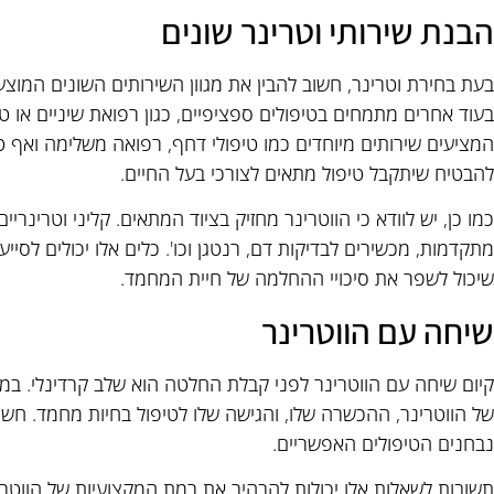
הבנת שירותי וטרינר שונים
בעת בחירת וטרינר, חשוב להבין את מגוון השירותים השונים המוצע
בעוד אחרים מתמחים בטיפולים ספציפיים, כגון רפואת שיניים או טי
המציעים שירותים מיוחדים כמו טיפולי דחף, רפואה משלימה ואף טי
להבטיח שיתקבל טיפול מתאים לצורכי בעל החיים.
כמו כן, יש לוודא כי הווטרינר מחזיק בציוד המתאים. קליני וטרינריי
מתקדמות, מכשירים לבדיקות דם, רנטגן וכו'. כלים אלו יכולים לסייע 
שיכול לשפר את סיכויי ההחלמה של חיית המחמד.
שיחה עם הווטרינר
קיום שיחה עם הווטרינר לפני קבלת החלטה הוא שלב קרדינלי. במהל
של הווטרינר, ההכשרה שלו, והגישה שלו לטיפול בחיות מחמד. חשו
נבחנים הטיפולים האפשריים.
תשובות לשאלות אלו יכולות להבהיר את רמת המקצועיות של הווטרינ