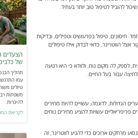
כול להוביל לטיפול טוב יותר בעתיד.
. חיסונים, טיפול בפרעושים וטפילים, ובדיקות
ר אצל הווטרינר, כדאי לבדוק אילו טיפולים
הצעדים ה
של כלבים 
ת, לספק לה מקום נוח, ולוודא כי היא רגועה
תהליך הכנסת
חיצה עבור בעל החיים.
עמו התרגשות
טיולים משות
משפחות רבו
להיכרות.
רים הגדולות, לדוגמה, עשויים להיות מחירים
רים פריפריאליים עשויות להציע מחירים נוחים
לקריאת המא
וע מרחקים ארוכים כדי להגיע לווטרינר, זה