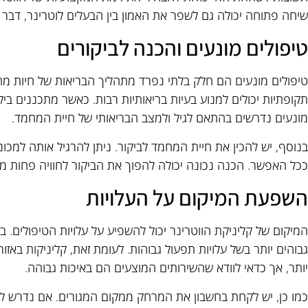
שיחה פתוחה יכולה גם לשפר את האמון בין הבעלים לוטרינר, דבר שי
טיפולים מונעים והכנה לביקורים
טיפולים מונעים הם חלק בלתי נפרד מתהליך הבריאות של חיות מחמד
תקופתיות יכולים למנוע בעיות בריאותיות רבות. כאשר מתכננים ביקו
מונעים נדרשים בהתאם לגיל ולמצב הבריאותי של חיית המחמד.
בנוסף, יש להכין את חיית המחמד לביקור. ניתן להרגיל אותה למכוני
ככל האפשר. הכנה נכונה יכולה להפוך את הביקור לחוויה פחות מל
השפעת המיקום על העלויות
המיקום של קליניקת הווטרינר יכול להשפיע על עלויות הטיפולים. בע
גבוהים יותר בשל עלויות תפעול גבוהות. לעומת זאת, קליניקות באזו
יותר, אך כדאי לוודא שהשירותים המוצעים הם באיכות גבוהה.
כמו כן, יש לקחת בחשבון את המרחק ממקום המגורים. אם נדרש לנס