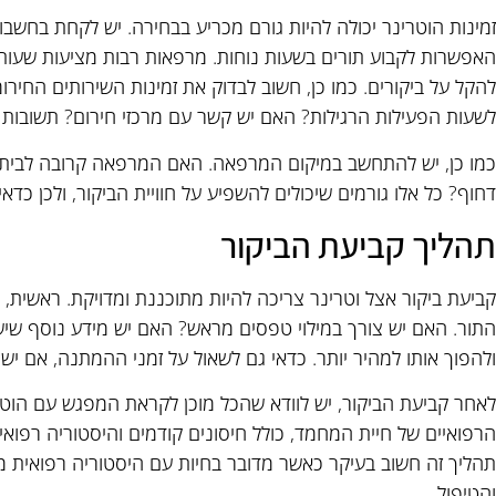
זמינות הוטרינר יכולה להיות גורם מכריע בבחירה. יש לקחת בחש
האפשרות לקבוע תורים בשעות נוחות. מרפאות רבות מציעות שעות פ
להקל על ביקורים. כמו כן, חשוב לבדוק את זמינות השירותים החירו
לשעות הפעילות הרגילות? האם יש קשר עם מרכזי חירום? תשובות לש
כמו כן, יש להתחשב במיקום המרפאה. האם המרפאה קרובה לבית
דחוף? כל אלו גורמים שיכולים להשפיע על חוויית הביקור, ולכן כדא
תהליך קביעת הביקור
קביעת ביקור אצל וטרינר צריכה להיות מתוכננת ומדויקת. ראשית
התור. האם יש צורך במילוי טפסים מראש? האם יש מידע נוסף שי
ולהפוך אותו למהיר יותר. כדאי גם לשאול על זמני ההמתנה, אם יש
לאחר קביעת הביקור, יש לוודא שהכל מוכן לקראת המפגש עם הוט
הרפואיים של חיית המחמד, כולל חיסונים קודמים והיסטוריה רפוא
תהליך זה חשוב בעיקר כאשר מדובר בחיות עם היסטוריה רפואית מ
והטיפול.