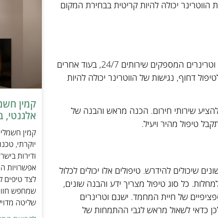
קת הווטרינר יכולה להיות קריטית בבחירת המקום
חשוב לבדוק את זמינות הווטרינר, במיוחד במקרים של חירום. ישנם וטרינרים המספקים שירותים 24/7, בעוד אחרים
יפול דחוף, נגישות של הווטרינר יכולה להיות
 להציע שירותי חירום. הכנה מראש והבנה של
אלגנטי, ב
קבל טיפול מהיר ויעיל.
יוקרתי, טכנ
ודירות בישר
אפשרויות הה
נים שיכולים להידרש. טיפולים אלו יכולים לכלול
לצד טיפים ל
למחלות. כל סוג טיפול מצריך ידע והבנה שונים,
שמחפש חוויי
ציפיים של חיית המחמד. ישנם וטרינרים
שליטה מדוי
ולכן כדאי לשאול מראש לגבי ההתמחות של