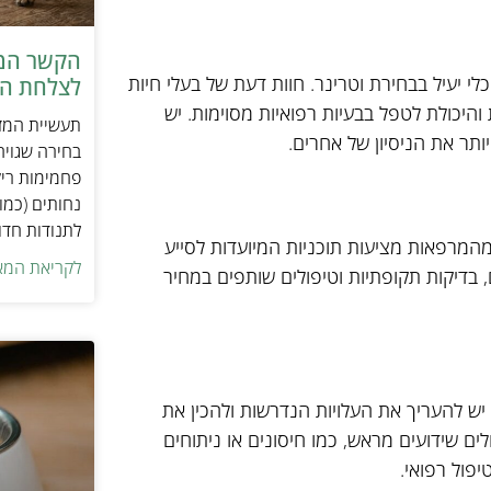
הקשר המפ
י יעיל בבחירת וטרינר. חוות דעת של בעלי חיות
לצלחת המ
והיכולת לטפל בבעיות רפואיות מסוימות. יש
תעשיית המזו
ותר את הניסיון של אחרים.
בחירה שגויה
פחמימות ריק
נחותים (כמו
לתנודות חדו
 מהמרפאות מציעות תוכניות המיועדות לסייע
לקריאת המא
ם, בדיקות תקופתיות וטיפולים שותפים במחיר
 יש להעריך את העלויות הנדרשות ולהכין את
ים שידועים מראש, כמו חיסונים או ניתוחים
פול רפואי.