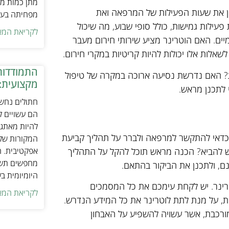
מתן כמות מת
בון את שעות הפעילות של המרפאה ואת
מפחיתה בעיו
עילות גמישות, כולל סופי שבוע, מה שיכול
לקריאת המא
מיים. האם הוטרינר מציע שירותי חירום מעבר
אלות אלו יכולות להיות קריטיות במקרי חירום.
התמודדות
? האם נדרשת נסיעה ארוכה במקרה של טיפול
מקצועית:
י לתכנן מראש.
חתולים נחשב
הם עשויים לה
להיות מאתגר
, כדאי להתקשר למרפאה ולברר על תהליך קביעת
המקורות של 
ש להביא? הכנה מראש תוכל להקל על התהליך
אפקטיבית. ח
מחפשים תשומ
נם, ולתכנן את הביקור בהתאם.
היומיומית ב
רינר. יש לקחת עימכם את כל המסמכים
לקריאת המא
ית, על מנת לתת לוטרינר את כל המידע הנדרש.
ורכבת, אשר עשויה להשפיע על האבחון