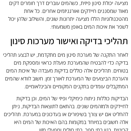
מציעה יכולת סינון פיזית, כשהמים עוברים דרך חומרים דקים
מאוד שמסננים חיידקים ואורגניזמים אחרים. כל אחת
מהטכנולוגיות הללו מציעה יתרונות שונים, והשילוב שלהן יכול
לשפר את איכות המים באופן משמעותי.
תהליכי בדיקה ואישור מערכות סינון
לאחר התקנה של מערכת סינון מים מתקדמת, יש לבצע תהליכי
בדיקה כדי להבטיח שהמערכת פועלת כראוי ומספקת מים
בטוחים. תהליכים אלה כוללים בדיקות מעבדה של איכות המים
והערכת הביצועים של המערכת לאורך זמן. חשוב לוודא שהמים
המתקבלים עומדים בתקנים המקומיים והבינלאומיים.
הבדיקות כוללות ניתוח כימיקלי ופיזי של המים, וכן בדיקות
לחיידקים ולמזהמים שונים. בהתאם לתוצאות הבדיקות, ניתן
להחליט אם יש צורך בשיפורים או בעדכונים במערכת. תהליכים
אלה חשובים במיוחד במקומות בהם האיכות של המים היא
קריטית, כגון בתי ספר, בתי חולים ומפעלי מזון.