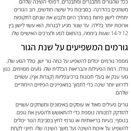
ככל שהגורים מתבגרים ומתבגרים, דפוסי השינה שלהם
משתנים בהדרגה. בסביבות גיל שישה חודשים, רוב הגורים
יתחילו לישון פחות במהלך היום ולגבש את שנתם לתקופות
ארוכות יותר בלילה. עד שגור מגיע לבגרות, הוא עשוי לישון בין
12 ל-14 שעות ביממה, בהתאם לגזע ולצרכים האישיים שלו.
גורמים המשפיעים על שנת הגור
מספר גורמים יכולים להשפיע על כמה גור ישן, כולל הגזע שלו,
גודלו, רמת הפעילות והבריאות הכללית שלו. גזעים מסוימים, כגון
גזעי ענק או בעלי תכונות ברכיצפליות (קצרות אף), עשויים
לדרוש יותר שינה כדי לתמוך במאפיינים הפיזיים הייחודיים
שלהם.
גורים פעילים מאוד או עוסקים באימונים ומשחקים עשויים
להזדקק למנוחה נוספת כדי להתאושש ולהטעין את גופם.
בנוסף, בעיות בריאותיות או גורמי לחץ בסביבת הגור יכולים
להשפיע על איכות השינה ועל משך השינה שלו. חיוני לקחת