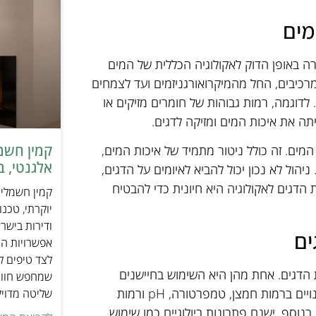
מים
ה באופן הדוק לאקולוגיה הכללית של המים
כיבים, החל מהמיקרואורגניזמים ועד לצמחים
 לדוגמה, רמות גבוהות של חומרים מזיקים או
תה את איכות המים ומזיקה לדגים.
 המים. זה כולל ניטור מתמיד של איכות המים,
אלגנטי, ב
הול לא נכון יכול להביא לאיומים על הדגים,
 הדגים לאקולוגיה היא חיונית כדי להבטיח
יוקרתי, טכנ
ודירות בישר
ים
אפשרויות הה
לצד טיפים ל
ת הדגים. אחת מהן היא השימוש בחיישנים
שמחפש חוויי
שמנטרים את איכות המים בזמן אמת. חיישנים אלו יכולים לזהות שינויים ברמות חמצן, טמפרטורה, pH ורמות
שליטה מדוי
נוסף, ישנם פתרונות ביולוגיים כמו שימוש