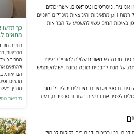
ו אמוניה, ניטריטים וניטראטים, אשר יכולים
להיגרם על ידי חומרים אורגניים מתפרקים או תוספי מזון. שמירה על רמות pH מתאימות והימצאות מינרלים חיוניים
טן באיכות המים עשוי להשפיע על הבריאות
כך תדעו 
מתאים לב
בחירת מזון 
הבריאות, רמ
ם. תזונה לא מאוזנת עלולה להוביל לבעיות
מסביר כיצד ל
ולהתאים את ס
ותה. על מנת להבטיח תזונה נכונה, יש להשתמש
הבריאותי. בנ
מתאים, וטיפ
דגים. תוספי ויטמינים ומינרלים יכולים לתמוך
מדריך מעשי 
כת החיסונית ולמנוע מחלות. לדוגמה, תוספים עם אומגה 3 יכולים לשפר את בריאות העור והסנפירים, בעוד
לקריאת המא
ים
גים, כמו בריכות ודגים בים, זקוקות לניהול