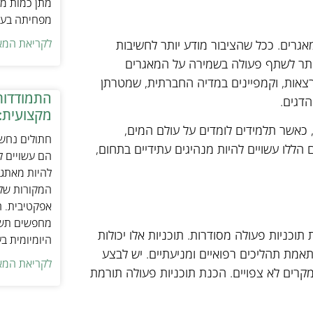
מתן כמות מת
מפחיתה בעיו
לקריאת המא
מאגרים. ככל שהציבור מודע יותר לחשיבות
 יותר לשתף פעולה בשמירה על המאגרים
הרצאות, וקמפיינים במדיה החברתית, שמטרתן
התמודדות
הדגים.
מקצועית:
, כאשר תלמידים לומדים על עולם המים,
חתולים נחשב
 הללו עשויים להיות מנהיגים עתידיים בתחום,
הם עשויים לה
להיות מאתגר
המקורות של 
אפקטיבית. ח
מחפשים תשומ
וכניות פעולה מסודרות. תוכניות אלו יכולות
היומיומית ב
אמת תהליכים רפואיים ומניעתיים. יש לבצע
לקריאת המא
רים לא צפויים. הכנת תוכניות פעולה תורמת