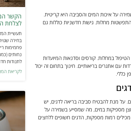
מירה על איכות המים והסביבה היא קריטית.
הקשר המפ
 התפשטות מחלות. גישות חדשניות כוללות גם
לצלחת המ
תעשיית המזו
בחירה שגויה
פחמימות ריק
נחותים (כמו
הטיפול במחלות. קורסים וסדנאות המיועדות
לתנודות חדו
ות עם אתגרים בריאותיים. חינוך בתחום זה יכול
לקריאת המא
 כללי.
גים
. על מנת להבטיח סביבה בריאה לדגים, יש
מצן מספיקות במים, מה שמסייע בשמירה על
 מכילים רמות מספקות, הדגים חשופים ללחצים