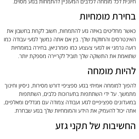
חיונית לכל מומחה לכלבים המעוניין להתמחות בגזע מסוים.
בחירת מומחיות
כאשר מחליטים באיזה גזע להתמחות, חשוב לקחת בחשבון את
האינטרסים והחוזקות שלך. בין אם אתה נמשך לגזעי עבודה כמו
רועה גרמני או לגזעי צעצוע כמו פומרניאן, בחירה במומחיות
שתואמת את התשוקה שלך תוביל לקריירה מספקת יותר.
להיות מומחה
להפוך למומחה אמיתי בגזע ספציפי דורש מסירות, ניסיון וחינוך
מתמשך. על ידי השתתפות בתערוכות כלבים, השתתפות
במועדונים ספציפיים לגזע ועבודה צמודה עם מגדלים ומאלפים,
אתה יכול להעמיק את הידע והמומחיות שלך בגזע שבחרת.
החשיבות של תקני גזע