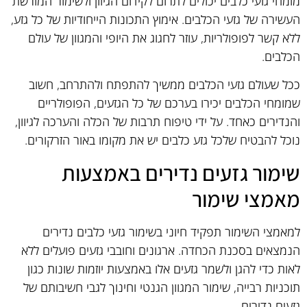
מומחי גזעי כלבים יכולים לתרום לקידום הגיוון ולשימור המורשת
העשירה של גזעי הכלבים. אימוץ התכונות הייחודיות של כל גזע,
ללא קשר לפופולריות, עוזר לחגוג את היופי והמגוון של עולם
הכלבים.
ככל שעולם גזעי הכלבים ממשיך להתפתח ולהתרחב, חשוב
שמומחי הכלבים יכירו בערכם של כל הגזעים, הפופולריים
והנדירים כאחד. על ידי טיפוח תרבות של הכלה והערכה לגיוון,
נוכל להבטיח שלכל גזע כלבים יש את מקומו באור הזרקורים.
שימור גזעים נדירים באמצעות
מאמצי שימור
למאמצי השימור תפקיד חיוני בשימור גזעי כלבים נדירים
הנמצאים בסכנת הכחדה. ארגונים וחובבי גזעים פועלים ללא
לאות כדי להגן ולשמר גזעים אלו באמצעות יוזמות שונות כגון
תוכניות רבייה, שימור המגוון הגנטי וחינוך לגבי חשיבותם של
גזעים נדירים.