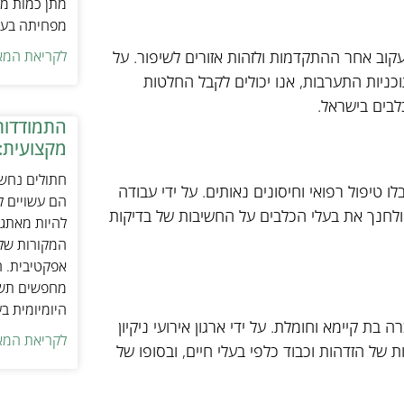
מתן כמות מת
מפחיתה בעיו
קוב אחר ההתקדמות ולזהות אזורים לשיפור. על
לקריאת המא
תוכניות התערבות, אנו יכולים לקבל החלטות
לבים בישראל.
התמודדות
מקצועית:
חתולים נחשב
 טיפול רפואי וחיסונים נאותים. על ידי עבודה
הם עשויים לה
לחנך את בעלי הכלבים על החשיבות של בדיקות
להיות מאתגר
המקורות של 
אפקטיבית. ח
מחפשים תשומ
היומיומית ב
בת קיימא וחומלת. על ידי ארגון אירועי ניקיון
לקריאת המא
 של הזדהות וכבוד כלפי בעלי חיים, ובסופו של