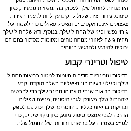
לעזור לשפר את הרווחה הכללית ואיכות חייהם. ספק
הזדמנויות לחתול שלך לעסוק בהתנהגויות טבעיות, כגון
טיפוס, גירוד וציד. שקול להקים עץ לחתול, עמודי גירוד,
צעצועים אינטראקטיביים ומאכיל פאזלים כדי לשמור על
גירוי נפשי ופיזי של החתול שלך. בנוסף, ודא שלחתול שלך
תהיה גישה לאזורי מנוחה נוחים ומקומות מסתור בהם הם
יכולים להירגע ולהרגיש בטוחים.
טיפול וטרינרי קבוע
בדיקות וטרינריות סדירות חיוניות לניטור בריאות החתול
שלך ולגילוי בעיות פוטנציאליות בשלב מוקדם. קבע
בדיקות בריאות שנתיות עם הווטרינר שלך כדי להבטיח
שהחתול שלך מעודכן לגבי חיסונים, מניעת טפילים
ובדיקות בריאות כלליות. הווטרינר שלך יכול גם לספק
הדרכה לגבי אמצעי טיפול מונע, כגון ניקוי שיניים, כדי
לסייע בשמירה על בריאותו ורווחתו של החתול שלך.