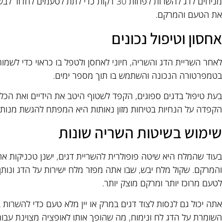
מניחים לדג להשרות לפחות 30 דקות כדי לתת לטע
את הטעם והמרקם.
אחסון וטיפול נכונים
לאחר השריית הדג והשריה, חיוני לאחסן ולטפל בו כראוי כדי לשמור
בטמפרטורה הנכונה והשתמש בו תוך מספר ימים.
בעת טיפול בדגים ספוגים, הקפד לשטוף היטב את הידיים ואת הכלים
הקפדה על הנחיות בטיחות מזון נאותות היא המפתח להגשת מנות ד
שימוש בשיטות השריה שונות
בעוד שהמלח היא שיטה פופולרית להשריית דגים, ישנן טכניקות א
והמרקם. שקול מלח יבש, שבו אתה מפזר מלח ישירות על הדג ונותן ל
לטעם מרוכז יותר ומרקם מוצק יותר.
אתה יכול גם לנסות לצוד דגים במרק או יין מלא טעם כדי להשרות 
השומרת על הדג לח ונימוח, מה שהופך אותו לאופציה מצוינת עבור ז