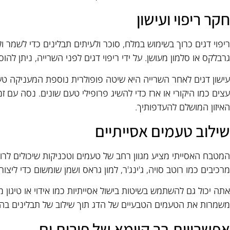
חקר ריפוי ועישון
ריפוי דגים כרוך בשימוש במלח, סוכר ולעיתים תבלינים כדי לשמר ו
גרבלקס או סלמון מעושן. על ידי ריפוי דגים לפני השרייה, ניתן להו
עישון דגים לאחר השרייה היא שיטה פופולרית נוספת המעניקה טע
עצים כמו היקורי או ארז כדי להשיג פרופילי טעם שונים. נסה עם ז
האיזון המושלם להעדפותיך.
שילוב טעמים אסייתיים
המטבח האסייתי מציע מגוון רחב של טעמים וטכניקות שיכולים לר
מרכיבים כמו רוטב סויה, ג'ינג'ר, למון גראס ושמן שומשום כדי ליצור
אתה יכול גם להשתמש בשיטות בישול אסייתיות כמו אידוי או טיגון מ
משמרות את הטעמים הטבעיים של הדג תוך שילוב של תבלינים בה
אפשרויות בר קיימא של פירות ים