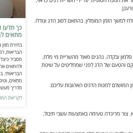
 את המנה הסופית. על ידי השריית דגים כראוי,
רענן.
 למשך הזמן המומלץ, בהתאם לסוג הדג וגודלו.
כך תדעו 
מתאים לב
בחירת מזון 
הבריאות, רמ
 סלמון ובקלה, נהנים מאוד מהשריית מי מלח,
מסביר כיצד ל
קם והטעם של הדג לפני שמחליטים על שיטת
ולהתאים את ס
הבריאותי. בנ
מתאים, וטיפ
ון המושלם למנות הדגים האהובות עליכם.
מדריך מעשי 
לקריאת המא
 צור מרינדה טעימה באמצעות עשבי תיבול,