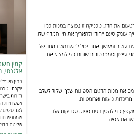
לטעום את הדג. טכניקה זו נפוצה במנות כמו
סיף עומק טעם ייחודי ולהאריך את חיי המדף שלו.
ם עשיר ומעושן. אתה יכול להשתמש במגוון של
מני עישון וטמפרטורות שונות כדי למצוא את
אלגנטי, ב
יוקרתי, טכנ
ומם את מנות הדגים הספוגות שלך. שקול לשלב
ודירות בישר
 מרינדות נועזות וארומטיות.
אפשרויות הה
לצד טיפים ל
וקפץ כדי להכין דגים ספוג. טכניקות אלו
שמחפש חוויי
שראת אסיה.
שליטה מדוי