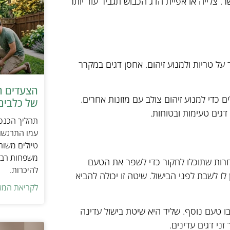
מים לחדור לבשר. צלייה או אפיית הדג הכבוש תגביר עוד יותר
 על טריות ולמנוע זיהום. אחסן דגים במקרר
הצעדים ה
 כדי למנוע זיהום צולב עם מזונות אחרים.
של כלבים 
גים טעימות ובטוחות.
תהליך הכנסת
עמו התרגשות
טיולים משות
משפחות רבו
חרות שתוכלו לחקור כדי לשפר את הטעם
להיכרות.
ו לשבת לפני הבישול. שיטה זו יכולה להביא
לקריאת המא
בו טעם נוסף. שליד היא שיטת בישול עדינה
ני דגים עדינים.