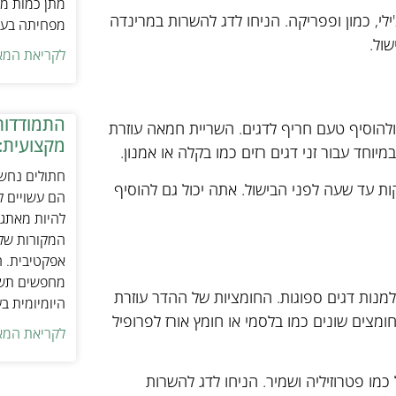
מתן כמות מת
י, כמון ופפריקה. הניחו לדג להשרות במרינדה
מפחיתה בעיו
לקריאת המא
התמודדות
להוסיף טעם חריף לדגים. השריית חמאה עוזרת
מקצועית:
מיוחד עבור זני דגים רזים כמו בקלה או אמנון.
חתולים נחשב
צור השריית חמאה, פשוט לטבול את הדג בחלב במשך 30 דקות עד שעה לפני הבישול. אתה יכול גם להוסיף
הם עשויים לה
להיות מאתגר
המקורות של 
אפקטיבית. ח
מחפשים תשומ
ן למנות דגים ספוגות. החומציות של ההדר עוזרת
היומיומית ב
מצים שונים כמו בלסמי או חומץ אורז לפרופיל
לקריאת המא
 כמו פטרוזיליה ושמיר. הניחו לדג להשרות