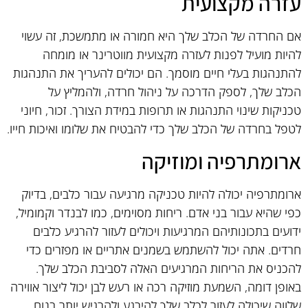
עזרה מקצועית
אם החרדה של הכלב שלך היא חמורה או מתמשכת, זה עשוי
להיות מועיל לפנות לעזרה מקצועית מווטרינר או מומחה
להתנהגות בעלי חיים מוסמך. הם יכולים להעריך את התנהגות
הכלב שלך, לספק הדרכה על ניהול חרדה, ולהמליץ על
טכניקות שינוי התנהגות או תרופות במידת הצורך. זכור, חיוני
לטפל בחרדה של הכלב שלך כדי להבטיח את שלומו ואיכות חייו.
ארומתרפיה ומוזיקה
ארומתרפיה יכולה להיות טכניקה מרגיעה עבור כלבים, בדיוק
כפי שהיא עבור בני אדם. ריחות מסוימים, כמו לבנדר וקמומיל,
ידועים בתכונותיהם המרגיעות ויכולים לעזור להרגיע כלבים
חרדים. אתה יכול להשתמש בשמנים אתריים או מפזרים כדי
להכניס את הריחות המרגיעים האלה לסביבת הכלב שלך.
באופן דומה, השמעת מוזיקה רכה או רעש לבן יכול ליצור אווירה
שלווה שיכולה לעזור לכלב שלך להירגע ולהרגיש יותר בנוח.