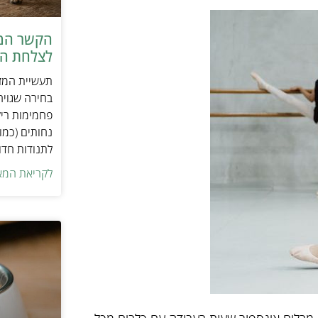
הקשר המפ
לצלחת המ
תעשיית המזו
בחירה שגויה
פחמימות ריק
נחותים (כמו
לתנודות חדו
לקריאת המא