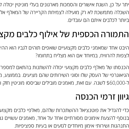
יתר על כן, השגת אישורים והסמכות מארגונים בעלי מוניטין יכולה ל
השכלה מתמשכת לא רק מועילה לצמיחת הקריירה של המאלף אלא
ביותר לכלבים איתם הם עובדים.
התמורה הכספית של אילוף כלבים מקצו
היבט אחד שמאמני כלבים מקצועיים שואפים תוהים לגביו הוא ההי
לצפות להרוויח, במיוחד אם הוא מצליח בתחומו?
הכנסתו של מאלף כלבים מקצועי יכולה להשתנות בהתאם למספר גור
ל-$60,000 לשנה. עם זאת, מאמנים מובילים שביססו מוניטין חזק וקהל לקוחות יכולים להרוויח הרבה יותר.
גיוון זרמי הכנסה
כדי להגדיל את פוטנציאל ההשתכרות שלהם, מאלפי כלבים מקצועיי
בנוסף להצעת אימונים מסורתיים אחד על אחד, מאמנים עשויים גם ל
התנהגות ושירותי אימון מיוחדים לגזעים או בעיות ספציפיות.