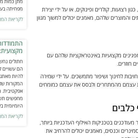
מתן כמות מת
מפחיתה בעיו
 רצועות, קולרים ופינוקים, או על ידי יצירת
ותים והמוצרים שלהם, מאמנים יכולים למשוך מגוון
לקריאת המא
התמודדות
מקצועית:
גינים מקצועיות באינטראקציות שלהם עם
חתולים נחשב
ם חוזרים.
הם עשויים לה
ויבות לחינוך ושיפור מתמשכים. על ידי שמירה
להיות מאתגר
המקורות של 
 את עצמם מהמתחרים ולבסס את עצמם כמומחים
אפקטיבית. ח
מחפשים תשומ
כלבים
היומיומית ב
לקריאת המא
מעודכנים בטכניקות האילוף העדכניות ביותר,
מינרים וכנסים, מאמנים יכולים להרחיב את