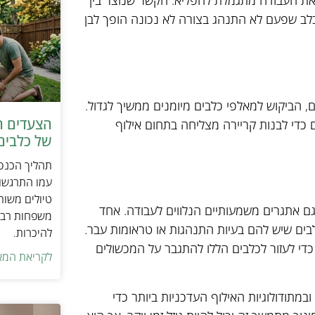
 את העבודה מתגמלת להפליא. הקשר שנוצר בין
כלב שפעם לא התנהג בצורה לא נכונה הופך לבן
 הביקוש למאלפי כלבים מיומנים ממשיך לגדול.
הצעדים ה
ם כדי לבנות קריירה מצליחה בתחום אילוף
של כלבים 
תהליך הכנסת
עמו התרגשות
טיולים משות
ם אתגרים משמעותיים הנלווים לעבודה. אחד
משפחות רבו
בים שיש להם בעיות התנהגות או טראומות עבר.
להיכרות.
כדי לעזור לכלבים הללו להתגבר על המכשולים
לקריאת המא
במתודולוגיות האילוף העדכניות ביותר כדי