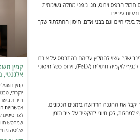
ם חתול הרפס וירוס, מגן מפני מחלה נשימתית
עיות עיניים.
בעלי חיים וגם בבני אדם. חיסון החתלתול שלך
טרינר שלך עשוי להמליץ עליהם בהתבסס על אורח
החיים וגורמי הסיכון של החתלתול שלך. אלה עשויים לכלול חיסונים לנגיף לוקמיה חתולית (FeLV), וירוס כשל חיסוני
אלגנטי, ב
יוקרתי, טכנ
ודירות בישר
 יקבל את ההגנה הדרושה בזמנים הנכונים.
אפשרויות הה
למחלות, לכן חיוני להקפיד על ציר הזמן
לצד טיפים ל
שמחפש חוויי
שליטה מדוי