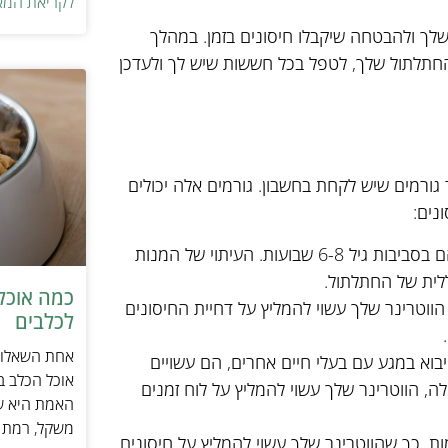
לקריאת המא
לך ולהבטחה שיקבלו חיסונים בזמן. במהלך
 החתלתול שלך, לטפל בכל חששות שיש לך ולעדכן
גורמים שיש לקחת בחשבון. גורמים אלה יכולים
נים:
חתלתולים מתחילים בדרך כלל את סדרת החיסונים שלהם בסביבות גיל 6-8 שבועות. העיתוי של המנות
ללית של החתלתול.
כמה אוכל 
הווטרינר שלך עשוי להמליץ על דחיית החיסונים
לכלבים
אחת השאלות 
וא במגע עם בעלי חיים אחרים, הם עשויים
אוכל הכלב ב
לה, הווטרינר שלך עשוי להמליץ על לוח זמנים
האמת היא שת
משקל, רמת פ
ות, כך שהווטרינר שלך עשוי להמליץ על חיסונים