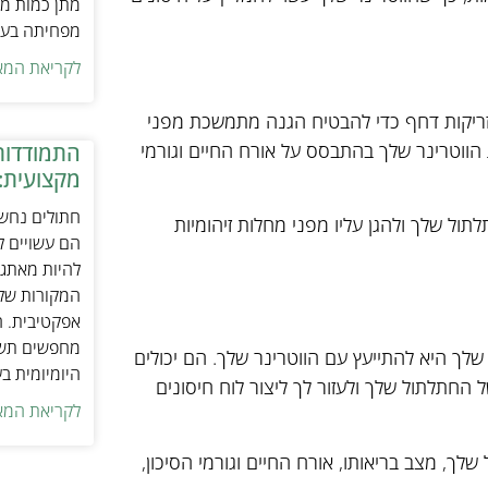
מתן כמות מת
מפחיתה בעיו
לקריאת המא
ריקות דחף כדי להבטיח הגנה מתמשכת מפני
 הווטרינר שלך בהתבסס על אורח החיים וגורמי
התמודדות
מקצועית:
חתולים נחשב
ול שלך ולהגן עליו מפני מחלות זיהומיות
הם עשויים לה
להיות מאתגר
המקורות של 
אפקטיבית. ח
מחפשים תשומ
לך היא להתייעץ עם הווטרינר שלך. הם יכולים
היומיומית ב
חתלתול שלך ולעזור לך ליצור לוח חיסונים
לקריאת המא
שלך, מצב בריאותו, אורח החיים וגורמי הסיכון,