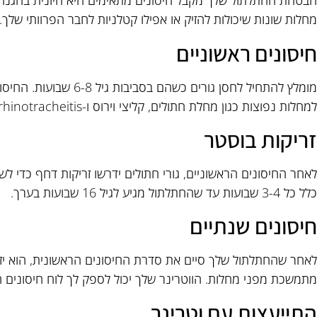
הבטחת החתלתול שלך מקבל חיסונים מתאימים היא חיונית בהגנה על 
מחלות שונות שיכולות להזיק או אפילו קטלניות לחבר הפרוותי שלך.
חיסונים ראשוניים
מומלץ להתחיל לחסן גורים כש
למחלות נפוצות כגון מחלת חתולים, קליצי וירוס ו-rhinotracheitis.
זריקות בוסטר
לאחר החיסונים הראשוניים, גורי חתולים ידרשו זריקות דחף כדי לש
כלל כל 3-4 שבועות עד שהחתלתול מגיע לגיל 16 שבועות בערך.
חיסונים שנתיים
לאחר שהחתלתול שלך סיים את סדרת החיסונים הראשונית, הוא יזד
מתמשכת מפני מחלות. הווטרינר שלך יכול לספק לך לוח חיסונים
התייעצות עם וטרינר