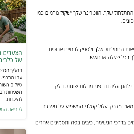
החתלתול שלך. הווטרינר שלך ישקול גורמים כמו
ונים.
אות החתלתול שלך ולספק לו חיים ארוכים
הצעדים ה
לך בכל שאלה או חשש.
של כלבים 
תהליך הכנסת
עמו התרגשות
טיולים משות
י להגן עליהם מפני מחלות שונות. חלק
משפחות רבו
להיכרות.
ס מאוד מדבק ועלול קטלני המשפיע על מערכת
לקריאת המא
הומים בדרכי הנשימה, כיבים בפה ותסמינים אחרים