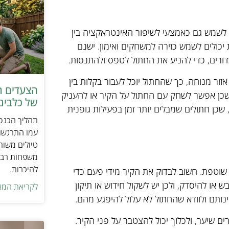
ים לשמש גם כאמצעי לשיפור האינטראקציה בין
ת יכולים לשמש כזירה למשחקים ואימון. ישנם
דורים, כדי להניע את החתול לטפס ולהתנסות.
זור מנוחה, כך שהחתול יוכל לעבור בקלות בין
הצעדים ה
 שכן אפשר לשחק עם החתול על הקיר או להעניק
של כלבים 
, שכן חתולים שמבלים יותר זמן בפעילות גופנית
תהליך הכנסת
עמו התרגשות
טיולים משות
משפחות רבו
להיכרות.
 שוטפת. חשוב לבדוק את הקיר מידי פעם כדי
ש או להיסדק, ולכן יש לשקול חידוש או תיקון
לקריאת המא
ותם ולוודא שהחתול לא עלול להיפגע מהם.
ם שיער, ולכלוך יכול להצטבר על פני הקיר.