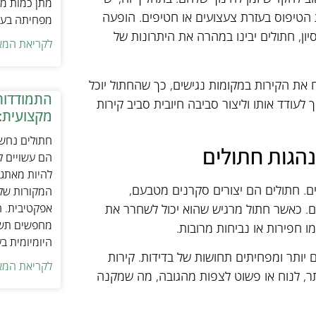
מתן כמות מת
 הטיפוס בעזרת צעצועים או חטיפים. הופעה
מפחיתה בעיו
ון, חתולים יבינו במהרה את היתרונות של
לקריאת המא
 את הקירות במקומות נגישים, כך שהחתול יוכל
התמודדות
לעודד אותו וליצור סביבה חיובית סביב קירות
מקצועית:
חתולים נחשב
נהגות חתולים
הם עשויים לה
להיות מאתגר
ם. חתולים הם יצורים סקרנים מטבעם,
המקורות של 
ם. כאשר חתול מרגיש שהוא יכול לשחרר את
אפקטיבית. ח
מחפשים תשומ
ו חפירות או נביחות מרובות.
היומיומית ב
 יותר ומפחיתים תחושות של בדידות. קירות
לקריאת המא
ר, לנוח או פשוט לצפות מהגובה, מה שמקנה