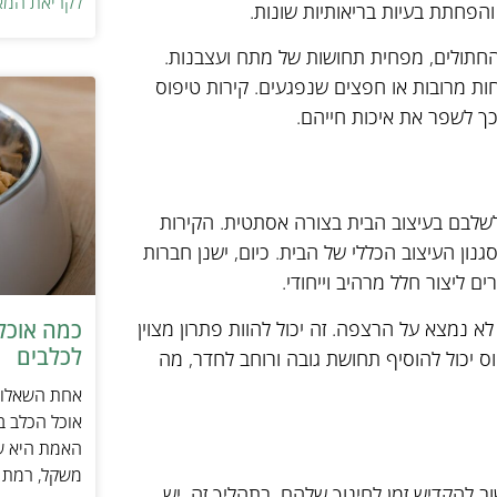
לקריאת המא
והפחתת בעיות בריאותיות שונות.
 החתולים, מפחית תחושות של מתח ועצבנות.
חות מרובות או חפצים שנפגעים. קירות טיפוס
כך לשפר את איכות חייהם.
לשלבם בעיצוב הבית בצורה אסתטית. הקירות
נון העיצוב הכללי של הבית. כיום, ישנן חברות
 ליצור חלל מרהיב וייחודי.
א נמצא על הרצפה. זה יכול להוות פתרון מצוין
כמה אוכל 
לכלבים
ס יכול להוסיף תחושת גובה ורוחב לחדר, מה
אחת השאלות 
אוכל הכלב ב
האמת היא שת
משקל, רמת פ
ב להקדיש זמן לחינוך שלהם. בתהליך זה, יש