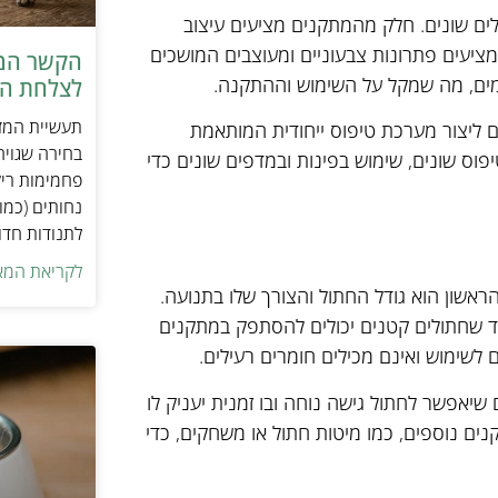
דלים שונים. חלק מהמתקנים מציעים עיצוב
ציעים פתרונות צבעוניים ומעוצבים המושכים
הקשר המפ
יימים, מה שמקל על השימוש וההתקנה.
לצלחת המ
תעשיית המזו
ם ליצור מערכת טיפוס ייחודית המותאמת
בחירה שגויה
יפוס שונים, שימוש בפינות ובמדפים שונים כדי
פחמימות ריק
נחותים (כמו
לתנודות חדו
לקריאת המא
ראשון הוא גודל החתול והצורך שלו בתנועה.
בעוד שחתולים קטנים יכולים להסתפק במתקנים
ם לשימוש ואינם מכילים חומרים רעילים.
שיאפשר לחתול גישה נוחה ובו זמנית יעניק לו
נים נוספים, כמו מיטות חתול או משחקים, כדי