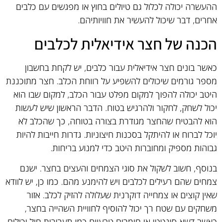
ההעשרה יכולה לכלול גם טיולים בחוץ או מפגשים עם כלבים
אחרים, דבר שיכול להעשיר את חוויותיהם.
הכנה של חצר אידיאלית לכלבים
כאשר בונים חצר אידיאלית עבור כלבים, יש לקחת בחשבון
מספר גורמים שיכולים להשפיע על רווחת הכלב. חצר מתוכננת
היטב יכולה להפוך למקום מפלט עבור הכלב, למקום שבו הוא
יכול לשחק, לחקור ולהרגיש בטוח. הדבר הראשון שיש לעשות
הוא להבטיח שהחצר מגודרת בצורה בטוחה, כך שהכלב לא
יוכל לברוח או להיתקל בסכנות חיצוניות. גדרות חייבות להיות
גבוהות מספיק ומחוברות היטב כדי למנוע בריחות.
בנוסף, חשוב לשקול את סוגי הצמחים והעצים בחצר. ישנם
צמחים שהם רעילים לכלבים ויש להימנע מהם. כמו כן, יש לוודא
שאין קוצים או צמחייה דוקרנית שעלולה להזיק לכלב. אזור
משחקים עם שטח רך יכול להוסיף לחוויית השהייה בחצר,
כאשר דשא סינטטי או חומרים טבעיים כמו תערובות חול יכולים