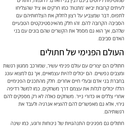
שמוסיפות ליחסים בינם לבין בני האדם. לדוגמה, חתולים
לעיתים קרובות יביאו 'מתנות' כמו חרקים או ציד שהצליחו
לתפוס, דבר שמצביע על רצון לחלוק את הצלחותיהם עם
הסביבה הקרובה להם. זהו חלק מהאינסטינקטים הטבעיים
שלהם, אך הוא גם מסמל את הקשרים שהם בונים עם בני
האדם סביבם.
העולם הפנימי של חתולים
חתולים הם יצורים עם עולם פנימי עשיר, שמורכב ממגוון רגשות
ומצבים נפשיים. הם יכולים להיות עצמאיים, אך גם למצוא עונג
בחברת בני אדם ובעלי חיים אחרים. חלק מהתכנים הפנימיים
הללו יכולים לגלות את עצמם דרך משחקים, כמו למשל רדיפה
אחרי צללים או כדורי נייר. משחקים כאלה לא רק מספקים להם
גירוי, אלא גם מאפשרים להם להוציא אנרגיה ולעבד את
רגשותיהם.
חתולים גם מפגינים התנהגויות של נינוחות ורוגע, כמו שינה