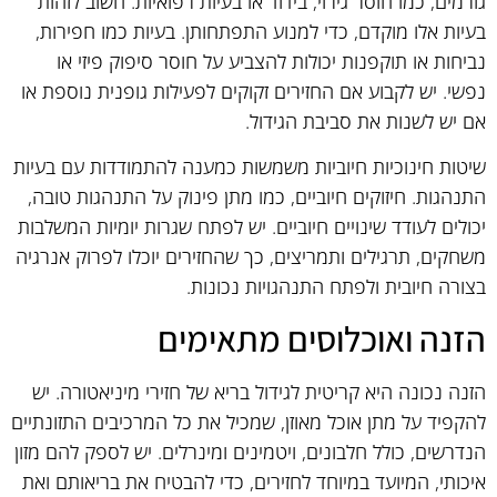
גורמים, כמו חוסר גירוי, בידוד או בעיות רפואיות. חשוב לזהות
בעיות אלו מוקדם, כדי למנוע התפתחותן. בעיות כמו חפירות,
נביחות או תוקפנות יכולות להצביע על חוסר סיפוק פיזי או
נפשי. יש לקבוע אם החזירים זקוקים לפעילות גופנית נוספת או
אם יש לשנות את סביבת הגידול.
שיטות חינוכיות חיוביות משמשות כמענה להתמודדות עם בעיות
התנהגות. חיזוקים חיוביים, כמו מתן פינוק על התנהגות טובה,
יכולים לעודד שינויים חיוביים. יש לפתח שגרות יומיות המשלבות
משחקים, תרגילים ותמריצים, כך שהחזירים יוכלו לפרוק אנרגיה
בצורה חיובית ולפתח התנהגויות נכונות.
הזנה ואוכלוסים מתאימים
הזנה נכונה היא קריטית לגידול בריא של חזירי מיניאטורה. יש
להקפיד על מתן אוכל מאוזן, שמכיל את כל המרכיבים התזונתיים
הנדרשים, כולל חלבונים, ויטמינים ומינרלים. יש לספק להם מזון
איכותי, המיועד במיוחד לחזירים, כדי להבטיח את בריאותם ואת