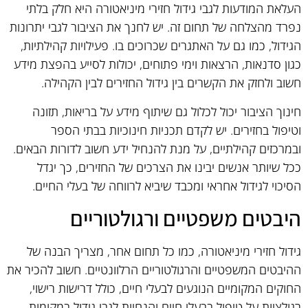
העלאת המודעות לגבי גידול חזירי מיניאטורה היא חלק בלתי
נפרד מהצלחה של תחום זה. יש לחנך את הציבור לגבי יתרונות
הגידול, כמו גם על האתגרים שכרוכים בו. פעילויות קהילתיות,
כגון סדנאות, הרצאות וימי פתוחים, יכולות לסייע בהפצת מידע
חשוב ולחזק את הקשרים בין גידול החזירים לבין הקהילה.
חינוך הציבור יכול לכלול גם שיתוף מידע על בריאות, תזונה
וטיפול בחזירים. יש לקדם תכניות חינוכיות בבתי הספר
ובמרכזים קהילתיים, על מנת להנחיל ידע חשוב לדורות הבאים.
ככל שיותר אנשים יבינו את הצרכים של החזירים, כך יגדל
הסיכוי לגידול אחראי ומכבד שיביא לרווחה של בעלי החיים.
היבטים משפטיים ורגולטוריים
גידול חזירי מיניאטורה, כמו כל תחום אחר, מצריך הבנה של
ההיבטים המשפטיים והרגולטוריים הרלוונטיים. חשוב להכיר את
החוקים המקומיים הנוגעים לבעלי חיים, כולל דרישות רישוי,
רגולציות על טיפול בבעלי חיים והנחיות לגבי גידול במקומות