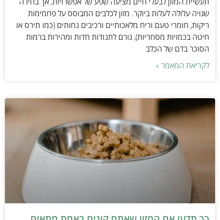
תעשיית המזון לבעלי חיים מציעה שפע של אפשרויות, אך בחירה
שגויה עלולה לעלות ביוקר. מזון לכלבים המבוסס על פחמימות
ריקות, חומרי טעם וריח מלאכותיים ורכיבים נחותים (כמו תירס או
חיטה בכמויות מסחריות), גורם לתנודות חדות ומהירות ברמות
הסוכר בדם של הכלב
לקריאת המאמר »
כך תדעו אם המזון שאתם קונים באמת מתאים