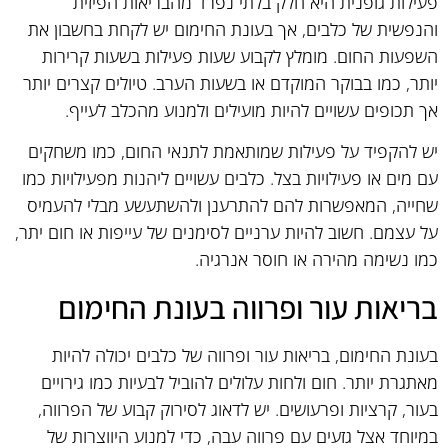
פעילות גופנית היא חלק בלתי נפרד מהבריאות הפיזית
והנפשית של כלבים, אך בעונת החימום יש לקחת בחשבון את
השפעות החום. מומלץ לקבוע שעות פעילות בשעות קרירות
יותר, כמו בבוקר המוקדם או בשעות הערב. טיולים קצרים יותר
אך תכופים עשויים להיות מועילים ולמנוע מהכלב לעייף.
יש להקפיד על פעילות שמותאמת לתנאי החום, כמו משחקים
עם מים או פעילויות בצל. כלבים עשויים ליהנות מפעילויות כמו
שחייה, המאפשרות להם להתרענן ולהשתעשע מבלי להעמיס
על עצמם. חשוב להיות ערניים לסימנים של עייפות או חום יתר,
כמו נשימה מהירה או חוסר אנרגיה.
בריאות עור ופרווה בעונת החימום
בעונת החימום, בריאות עור ופרווה של כלבים יכולה להיות
מאתגרת יותר. חום ולחות עלולים להוביל לבעיות כמו גירויים
בעור, קרציות ופרעושים. יש לדאוג לסירוק קבוע של הפרווה,
במיוחד אצל גזעים עם פרווה עבה, כדי למנוע היווצרות של