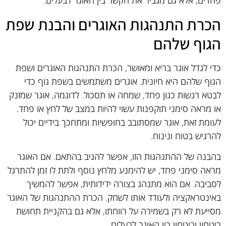
פחדים, אלא גם מגביר את הקשר בין האוגר לבעלים.
הכרת התנהגות האוגרים והבנת שפת
הגוף שלהם
כדי לגדל אוגר בריא ומאושר, הכרת התנהגות האוגרים ושפת
הגוף שלהם היא חיונית. אוגרים משתמשים בשפת גוף כדי
לבטא רגשות כגון פחד, שמחה או תסכול. לדוגמה, אוגר שמזנק
או מראה סימני תוקפנות עשוי להיות במצב של לחץ או פחד.
לעומת זאת, אוגר שמסתובב בחופשיות ומתחכך בידיים יכול
להרגיש בטוח ונינוח.
בהבנה של ההתנהגות הזו, אפשר להגיב בהתאם. אם האוגר
מראה סימני פחד, יש להימנע מלחץ נוסף ולתת לו זמן להתרגל
לסביבה. אם הוא מתנהג בצורה ידידותית, אפשר להמשיך
באינטראקציה ולעודד אותו לשחק. הכרת ההתנהגות של האוגר
מסייעת לא רק בשמירה על רווחתו, אלא גם בהקניית תחושת
ביטחון וביטחון בין האוגר לבעלים.